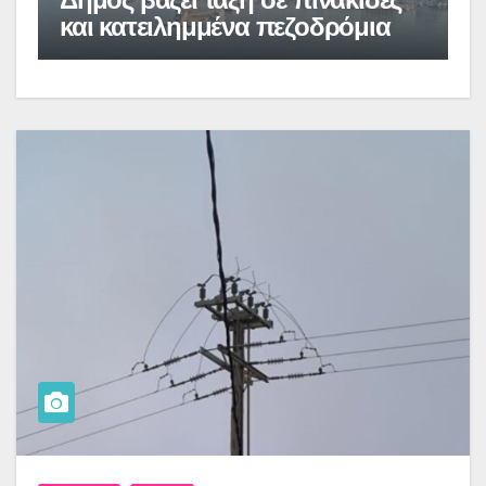
και κατειλημμένα πεζοδρόμια
ο