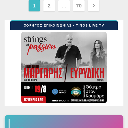
Σελιδοποίηση
1
2
…
70
άρθρων
ΧΟΡΗΓΟΣ ΕΠΙΚΟΙΝΩΝΙΑΣ · TINOS LIVE TV