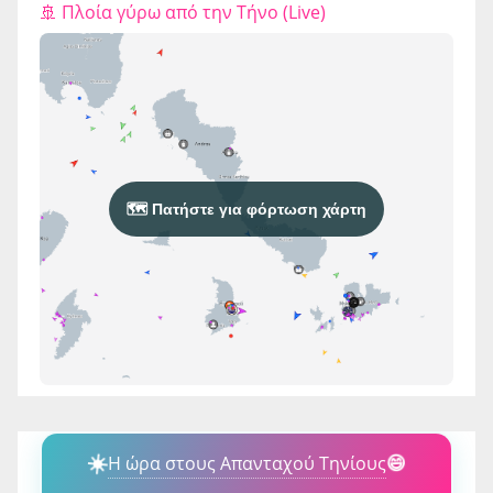
🚢 Πλοία γύρω από την Τήνο (Live)
🗺️ Πατήστε για φόρτωση χάρτη
☀️
Η ώρα στους Απανταχού Τηνίους
😄