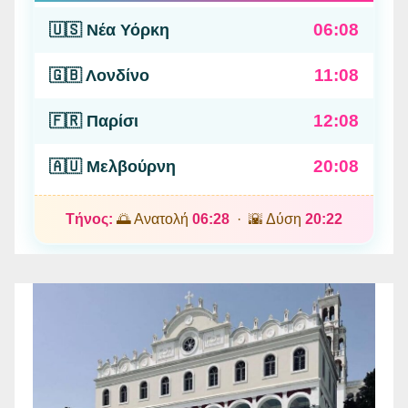
06:08
🇺🇸 Νέα Υόρκη
11:08
🇬🇧 Λονδίνο
12:08
🇫🇷 Παρίσι
20:08
🇦🇺 Μελβούρνη
Τήνος:
🌅 Ανατολή
06:28
· 🌇 Δύση
20:22