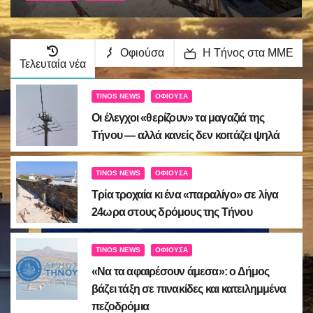
κατειλημμένα πεζοδρόμια
Οφιούσα
Η Τήνος στα ΜΜΕ
Τελευταία νέα
TINOS NEWS
ΟΦΙΟΎΣΑ
Οι έλεγχοι «θερίζουν» τα μαγαζιά της
Τήνου — αλλά κανείς δεν κοιτάζει ψηλά
TINOS NEWS
ΟΦΙΟΎΣΑ
Τρία τροχαία κι ένα «παραλίγο» σε λίγα
24ωρα στους δρόμους της Τήνου
TINOS NEWS
ΟΦΙΟΎΣΑ
«Να τα αφαιρέσουν άμεσα»: ο Δήμος
βάζει τάξη σε πινακίδες και κατειλημμένα
πεζοδρόμια