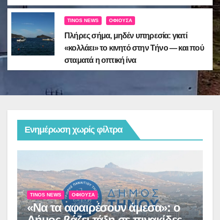
TINOS NEWS
ΟΦΙΟΎΣΑ
Πλήρες σήμα, μηδέν υπηρεσία: γιατί
«κολλάει» το κινητό στην Τήνο — και πού
σταματά η οπτική ίνα
Ενημέρωση χωρίς φίλτρα
T
Π
TINOS NEWS
ΟΦΙΟΎΣΑ
»
«Να τα αφαιρέσουν άμεσα»: ο
γ
Δήμος βάζει τάξη σε πινακίδες
Τ