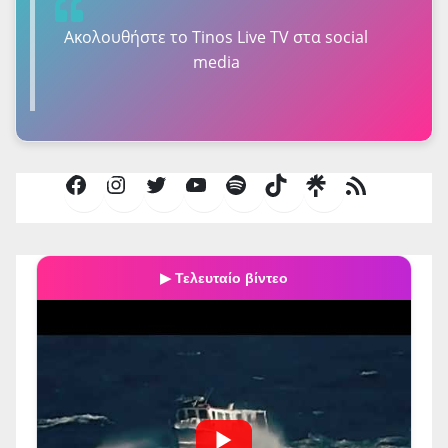
Ακολουθήστε τo Tinos Live TV στα social
media
Facebook
Instagram
Twitter
YouTube
Spotify
TikTok
Τροφοδοσία
RSS
▶ Τελευταίο βίντεο