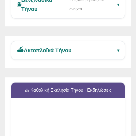
⛽
▾
Τήνου
ανοιχτά
⛴️
Ακτοπλοϊκά Τήνου
▾
⛪ Καθολική Εκκλησία Τήνου · Εκδηλώσεις