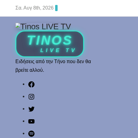
Skip
Σα. Αυγ 8th, 2026
to
content
Ειδήσεις από την Τήνο που δεν θα
βρείτε αλλού.
Facebook
Instagram
Twitter
YouTube
Spotify