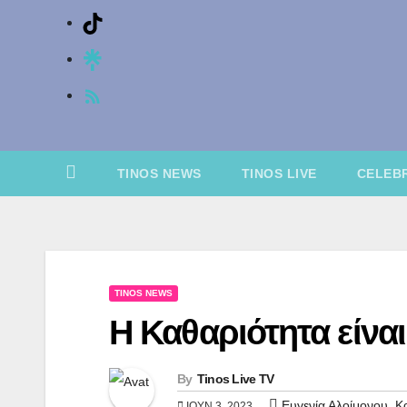
TikTok
TINOS NEWS
TINOS LIVE
CELEBR
TINOS NEWS
Η Καθαριότητα είνα
By
Tinos Live TV
,
Ευγενία Αλοίμονου
Κ
ΙΟΎΝ 3, 2023