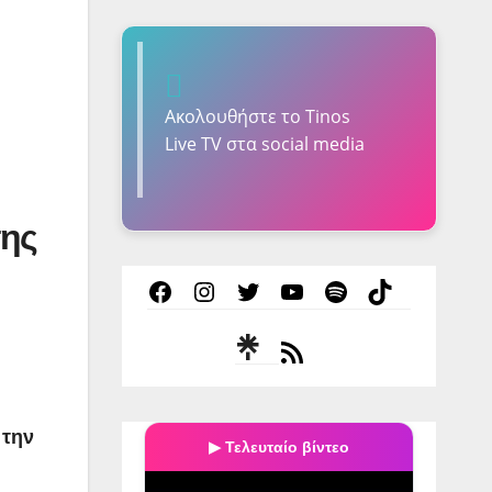
Ακολουθήστε τo Tinos
Live TV στα social media
της
Facebook
Instagram
Twitter
YouTube
Spotify
TikTok
Τροφοδοσία
RSS
 την
▶ Τελευταίο βίντεο