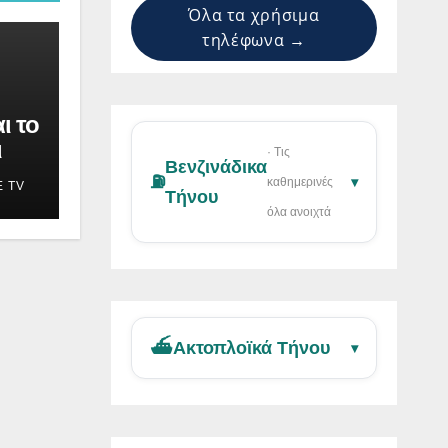
Όλα τα χρήσιμα
τηλέφωνα →
ι το
ι
· Τις
Βενζινάδικα
⛽
▾
καθημερινές
E TV
Τήνου
όλα ανοιχτά
⛴️
Ακτοπλοϊκά Τήνου
▾