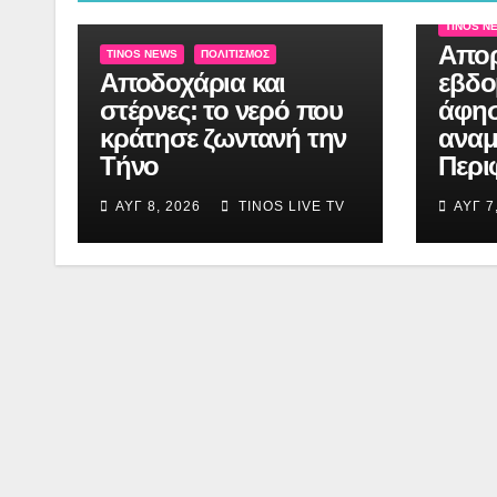
TINOS N
Απορ
TINOS NEWS
ΠΟΛΙΤΙΣΜΌΣ
Αποδοχάρια και
εβδο
στέρνες: το νερό που
άφησ
κράτησε ζωντανή την
αναμ
Τήνο
Περι
ΑΥΓ 8, 2026
TINOS LIVE TV
ΑΥΓ 7