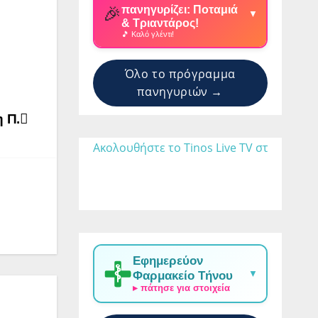
🎉
πανηγυρίζει: Ποταμιά
▼
& Τριαντάρος!
🎵 Καλό γλέντι!
Όλο το πρόγραμμα
πανηγυριών →
 Π.
Ακολουθήστε το Tinos Live TV στο 
Εφημερεύον
▼
Φαρμακείο Τήνου
▸ πάτησε για στοιχεία