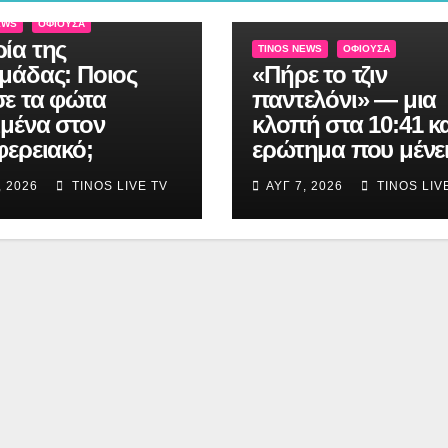
EWS
ΟΦΙΟΎΣΑ
ία της
TINOS NEWS
ΟΦΙΟΎΣΑ
μάδας: Ποιος
«Πήρε το τζιν
ε τα φώτα
παντελόνι» — μια
μένα στον
κλοπή στα 10:41 κα
φερειακό;
ερώτημα που μένε
, 2026
TINOS LIVE TV
ΑΥΓ 7, 2026
TINOS LIV