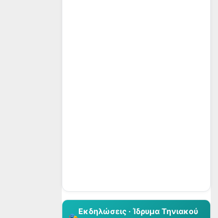
👆 Κλικ για περιήγηση
Εκδηλώσεις · Ίδρυμα Τηνιακού
🎭