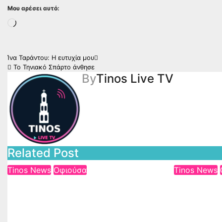
Μου αρέσει αυτό:
Loading…
Πλοήγηση
Ίνα Ταράντου: Η ευτυχία μου
Το Τηνιακό Σπάρτο άνθησε
άρθρων
By
Tinos Live TV
Related Post
Tinos News
Οφιούσα
Tinos News
Οι έλεγχοι «θερίζουν» τα
Τρία τρο
μαγαζιά της Τήνου —
«παραλί
αλλά κανείς δεν κοιτάζει
24ωρα σ