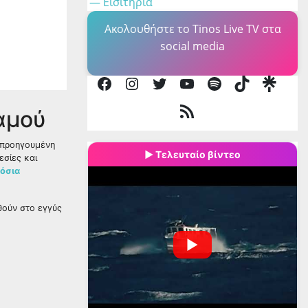
Ακολουθήστε τo Tinos Live TV στα
social media
Facebook
Instagram
Twitter
YouTube
Spotify
TikTok
αμού
Τροφοδοσία
RSS
 προηγουμένη
▶ Τελευταίο βίντεο
εσίες και
όσια
θούν στο εγγύς