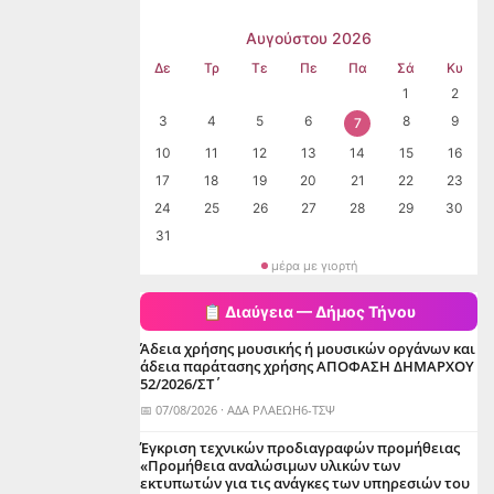
Αυγούστου 2026
Δε
Τρ
Τε
Πε
Πα
Σά
Κυ
1
2
3
4
5
6
8
9
7
10
11
12
13
14
15
16
17
18
19
20
21
22
23
24
25
26
27
28
29
30
31
μέρα με γιορτή
📋 Διαύγεια — Δήμος Τήνου
Άδεια χρήσης μουσικής ή μουσικών οργάνων και
άδεια παράτασης χρήσης ΑΠΟΦΑΣΗ ΔΗΜΑΡΧΟΥ
52/2026/ΣΤ΄
📅 07/08/2026 · ΑΔΑ ΡΛΑΕΩΗ6-ΤΣΨ
Έγκριση τεχνικών προδιαγραφών προμήθειας
«Προμήθεια αναλώσιμων υλικών των
εκτυπωτών για τις ανάγκες των υπηρεσιών του