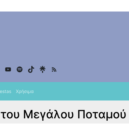
k
gram
itter
YouTube
Spotify
TikTok
iestas
Χρήσιμα
ι του Μεγάλου Ποταμού