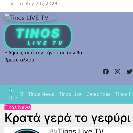
Skip
Πα. Αυγ 7th, 2026
to
content
Ειδήσεις από την Τήνο που δεν θα
βρείτε αλλού.
Faceboo
Insta
Tw
Tinos News
Tinos Live
Celebrities
Tinos F
Tinos News
Κρατά γερά το γεφύρ
By
Tinos Live TV