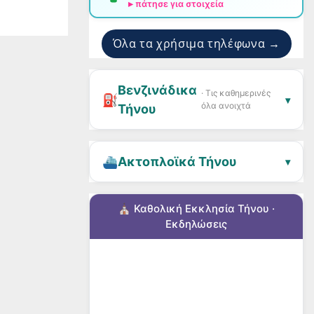
ζοδρόμια
▸ πάτησε για στοιχεία
 TV
Όλα τα χρήσιμα τηλέφωνα →
Βενζινάδικα
· Τις καθημερινές
⛽
▾
όλα ανοιχτά
Τήνου
⛴️
Ακτοπλοϊκά Τήνου
▾
⛪ Καθολική Εκκλησία Τήνου ·
Εκδηλώσεις