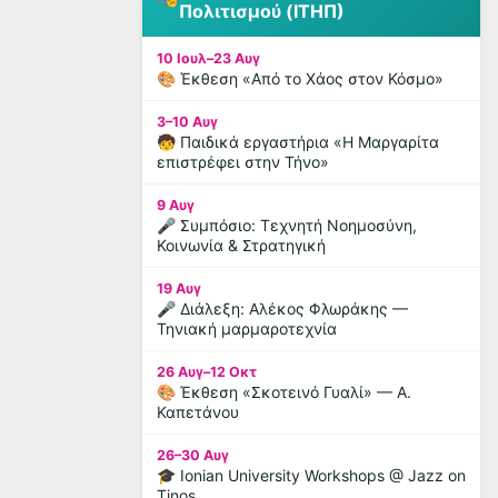
Πολιτισμού (ΙΤΗΠ)
10 Ιουλ–23 Αυγ
🎨 Έκθεση «Από το Χάος στον Κόσμο»
3–10 Αυγ
🧒 Παιδικά εργαστήρια «Η Μαργαρίτα
επιστρέφει στην Τήνο»
9 Αυγ
🎤 Συμπόσιο: Τεχνητή Νοημοσύνη,
Κοινωνία & Στρατηγική
19 Αυγ
🎤 Διάλεξη: Αλέκος Φλωράκης —
Τηνιακή μαρμαροτεχνία
26 Αυγ–12 Οκτ
🎨 Έκθεση «Σκοτεινό Γυαλί» — Α.
Καπετάνου
26–30 Αυγ
🎓 Ionian University Workshops @ Jazz on
Tinos