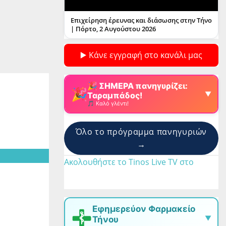
Επιχείρηση έρευνας και διάσωσης στην Τήνο
| Πόρτο, 2 Αυγούστου 2026
▶️ Κάνε εγγραφή στο κανάλι μας
🎉 ΣΗΜΕΡΑ πανηγυρίζει:
🎉
▼
Ταραμπάδος!
🎵 Καλό γλέντι!
Όλο το πρόγραμμα πανηγυριών
→
Ακολουθήστε το Tinos Live TV στο 
υν
βάζει
Εφημερεύον Φαρμακείο
 και
▼
Τήνου