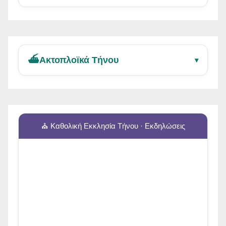
⛴️
Ακτοπλοϊκά Τήνου
▾
⛪ Καθολική Εκκλησία Τήνου · Εκδηλώσεις