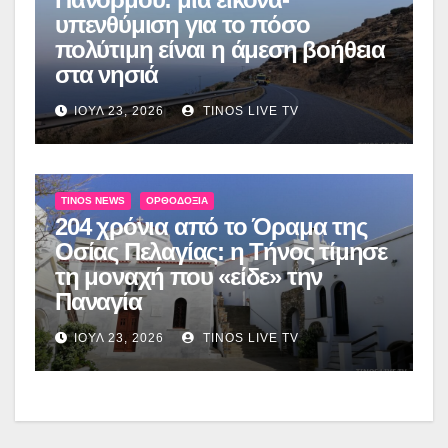
υπενθύμιση για το πόσο
πολύτιμη είναι η άμεση βοήθεια
στα νησιά
ΙΟΎΛ 23, 2026
TINOS LIVE TV
TINOS NEWS
ΟΡΘΟΔΟΞΊΑ
204 χρόνια από το Όραμα της
Οσίας Πελαγίας: η Τήνος τίμησε
τη μοναχή που «είδε» την
Παναγία
ΙΟΎΛ 23, 2026
TINOS LIVE TV