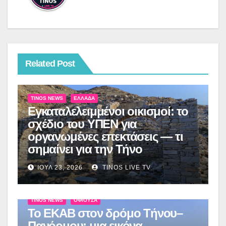
Related Post
TINOS NEWS
ΕΛΛΆΔΑ
Εγκαταλελειμμένοι οικισμοί: το
σχέδιο του ΥΠΕΝ για
οργανωμένες επεκτάσεις — τι
σημαίνει για την Τήνο
ΙΟΎΛ 23, 2026
TINOS LIVE TV
TINOS NEWS
ΟΦΙΟΎΣΑ
Το ΕΚΑΒ στον δρόμο Τήνου–
Πανόρμου: μια εικόνα-