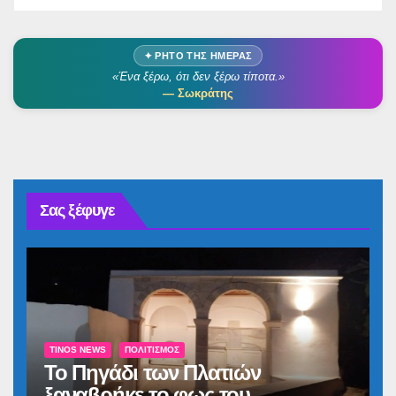
✦ ΡΗΤΌ ΤΗΣ ΗΜΈΡΑΣ
«Ένα ξέρω, ότι δεν ξέρω τίποτα.»
— Σωκράτης
Σας ξέφυγε
TINOS NEWS
ΠΟΛΙΤΙΣΜΌΣ
Το Πηγάδι των Πλατιών
ξαναβρήκε το φως του