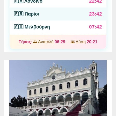
22:42
🇬🇧 Λονδίνο
23:42
🇫🇷 Παρίσι
07:42
🇦🇺 Μελβούρνη
Τήνος:
🌅 Ανατολή
06:29
· 🌇 Δύση
20:21