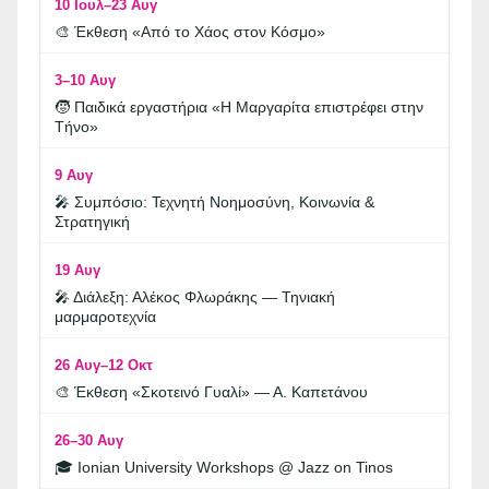
10 Ιουλ–23 Αυγ
🎨 Έκθεση «Από το Χάος στον Κόσμο»
3–10 Αυγ
🧒 Παιδικά εργαστήρια «Η Μαργαρίτα επιστρέφει στην
Τήνο»
9 Αυγ
🎤 Συμπόσιο: Τεχνητή Νοημοσύνη, Κοινωνία &
Στρατηγική
19 Αυγ
🎤 Διάλεξη: Αλέκος Φλωράκης — Τηνιακή
μαρμαροτεχνία
26 Αυγ–12 Οκτ
🎨 Έκθεση «Σκοτεινό Γυαλί» — Α. Καπετάνου
26–30 Αυγ
🎓 Ionian University Workshops @ Jazz on Tinos