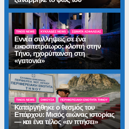
TINOS NEWS
ΚΥΚΛΆΔΕΣ NEWS
ΣΏΜΑΤΑ ΑΣΦΑΛΕΊΑΣ
Εννέα συλλήψεις σε ένα
εικοσιτετράωρο: κλοπή στην
Τήνο, ηχορύπανση στη
«γειτονιά»
TINOS NEWS
ΟΦΙΟΎΣΑ
ΠΕΡΙΦΕΡΕΙΑΚΉ ΕΝΌΤΗΤΑ ΤΉΝΟΥ
Καταργήθηκε ο θεσμός του
Επάρχου: Μισός αιώνας ιστορίας
— και ένα τέλος «εν πτήσει»