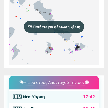
🗺️ Πατήστε για φόρτωση χάρτη
☀️
Η ώρα στους Απανταχού Τηνίους
😄
17:42
🇺🇸 Νέα Υόρκη