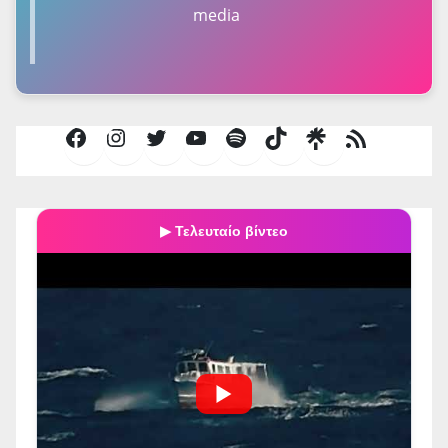
media
Facebook
Instagram
Twitter
YouTube
Spotify
TikTok
Τροφοδοσία
RSS
▶ Τελευταίο βίντεο