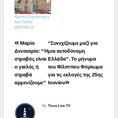
Κάμπος: Εορτάστηκε η
Αγία Τριάδα
2023-06-12
Πλοήγηση
Μαρία
“Συνεχίζουμε μαζί για
άρθρων
Δενεκαρία: “Ή
μια αυτοδύναμη
στραβός είναι
Ελλάδα”. Το μήνυμα
ο γιαλός ή
του Φίλιππου Φόρτωμα
στραβά
για τις εκλογές της 25ης
αρμενίζουμε”
Ιουνίου
By
Tinos Live TV