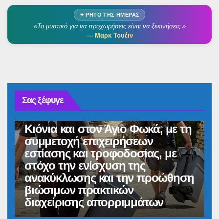
✦ ΡΗΤΌ ΤΗΣ ΗΜΈΡΑΣ
«Το μυστικό για να προχωρήσεις είναι να ξεκινήσεις.»
— Μαρκ Τουέιν
TINOS NEWS
ΔΉΜΟΣ ΤΉΝΟΥ
Σας ξέφυγε
Πιλοτική έναρξη της δράσης
«Tinos Circular Business» στα
Κιόνια και στον Άγιο Φωκά, με τη
συμμετοχή επιχειρήσεων
εστίασης και τροφοδοσίας, με
στόχο την ενίσχυση της
ανακύκλωσης και την προώθηση
βιώσιμων πρακτικών
διαχείρισης απορριμμάτων