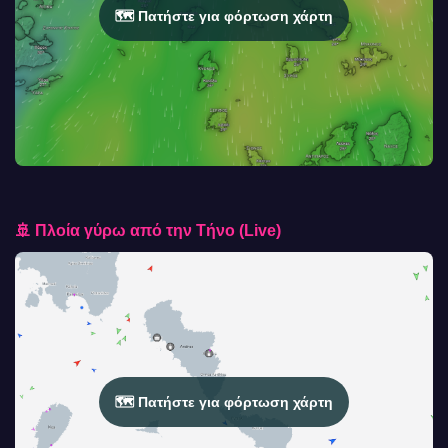
🗺️ Πατήστε για φόρτωση χάρτη
🚢 Πλοία γύρω από την Τήνο (Live)
🗺️ Πατήστε για φόρτωση χάρτη