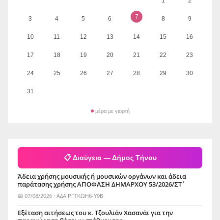
1
2
7
3
4
5
6
8
9
10
11
12
13
14
15
16
17
18
19
20
21
22
23
24
25
26
27
28
29
30
31
μέρα με γιορτή
📋 Διαύγεια — Δήμος Τήνου
Άδεια χρήσης μουσικής ή μουσικών οργάνων και άδεια
παράτασης χρήσης ΑΠΟΦΑΣΗ ΔΗΜΑΡΧΟΥ 53/2026/ΣΤ΄
📅 07/08/2026 · ΑΔΑ ΡΓΤΚΩΗ6-Υ9Β
Εξέταση αιτήσεως του κ. Τζουλιάν Χασανάι για την