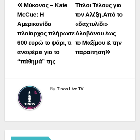
Πλοήγηση
Μύκονος – Kate
Τίτλοι Τέλους για
άρθρων
McCue: Η
τον Αλέξη.Από το
Αμερικανίδα
«δαχτυλίδι»
πλοίαρχος πλήρωσε
Αλαβάνου έως
600 ευρώ το ψάρι, τι
το Μαξίμου & την
αναφέρει για το
παραίτηση
“πάθημά” της
By
Tinos Live TV
TINOS NEWS
ΔΉΜΟΣ ΤΉΝΟΥ
Πιλοτική έναρξη της δράσης
«Tinos Circular Business» στα