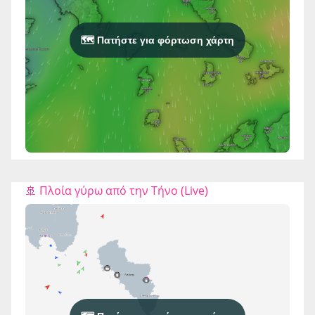
🗺️ Πατήστε για φόρτωση χάρτη
🚢 Πλοία γύρω από την Τήνο (Live)