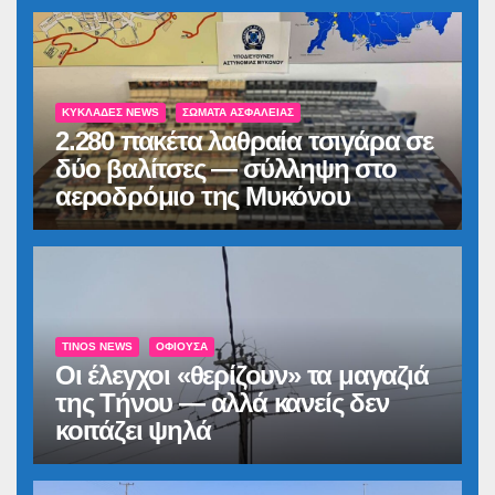
ΚΥΚΛΆΔΕΣ NEWS
ΣΏΜΑΤΑ ΑΣΦΑΛΕΊΑΣ
2.280 πακέτα λαθραία τσιγάρα σε
δύο βαλίτσες — σύλληψη στο
αεροδρόμιο της Μυκόνου
TINOS NEWS
ΟΦΙΟΎΣΑ
Οι έλεγχοι «θερίζουν» τα μαγαζιά
της Τήνου — αλλά κανείς δεν
κοιτάζει ψηλά