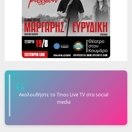
Ακολουθήστε τo Tinos Live TV στα social
media