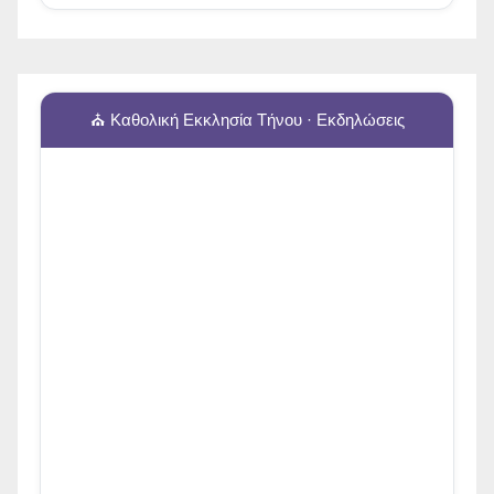
⛪ Καθολική Εκκλησία Τήνου · Εκδηλώσεις