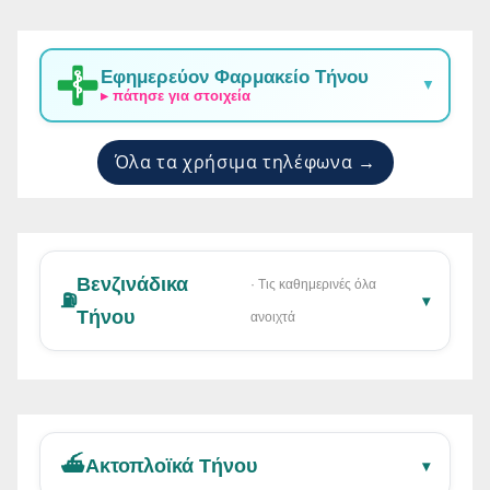
Εφημερεύον Φαρμακείο Τήνου
▼
▸ πάτησε για στοιχεία
Όλα τα χρήσιμα τηλέφωνα →
Βενζινάδικα
· Τις καθημερινές όλα
⛽
▾
Τήνου
ανοιχτά
⛴️
Ακτοπλοϊκά Τήνου
▾