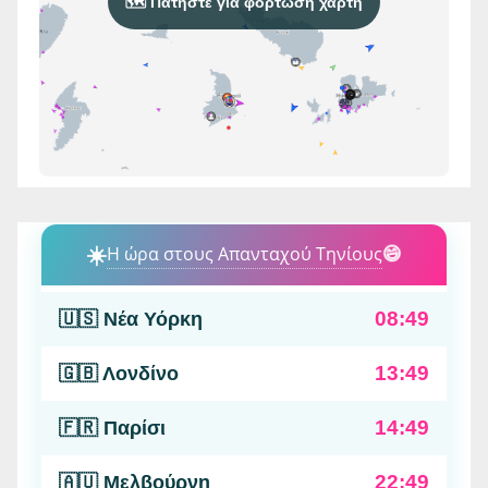
🗺️ Πατήστε για φόρτωση χάρτη
☀️
Η ώρα στους Απανταχού Τηνίους
😄
08:49
🇺🇸 Νέα Υόρκη
13:49
🇬🇧 Λονδίνο
14:49
🇫🇷 Παρίσι
22:49
🇦🇺 Μελβούρνη