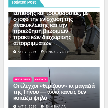
Κιόνια και στον Άγιο Φωκά, με
Related Post
τη συμμετοχή επιχειρήσεων
εστίασης και τροφοδοσίας, με
στόχο την ενίσχυση της
ανακύκλωσης και την
προώθηση βιώσιμων
πρακτικών διαχείρισης
απορριμμάτων
ΑΥΓ 7, 2026
TINOS LIVE TV
TINOS NEWS
ΟΦΙΟΎΣΑ
Οι έλεγχοι «θερίζουν» τα μαγαζιά
της Τήνου — αλλά κανείς δεν
κοιτάζει ψηλά
ΑΥΓ 7, 2026
ΈΦΗ ΒΑΛΊΛΑ