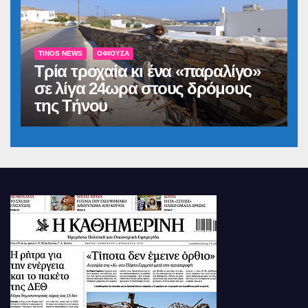
TINOS NEWS
ΟΦΙΟΎΣΑ
Τρία τροχαία κι ένα «παραλίγο»
σε λίγα 24ωρα στους δρόμους
της Τήνου