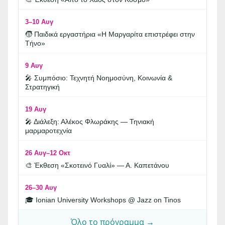
3–10 Αυγ
🧒 Παιδικά εργαστήρια «Η Μαργαρίτα επιστρέφει στην
Τήνο»
9 Αυγ
🎤 Συμπόσιο: Τεχνητή Νοημοσύνη, Κοινωνία &
Στρατηγική
19 Αυγ
🎤 Διάλεξη: Αλέκος Φλωράκης — Τηνιακή
μαρμαροτεχνία
26 Αυγ–12 Οκτ
🎨 Έκθεση «Σκοτεινό Γυαλί» — Α. Καπετάνου
26–30 Αυγ
🎓 Ionian University Workshops @ Jazz on Tinos
Όλο το πρόγραμμα →