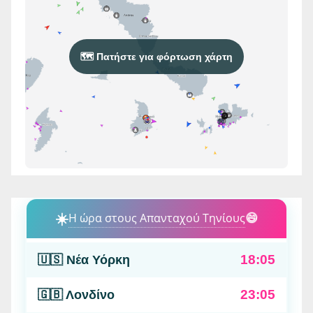
🗺️ Πατήστε για φόρτωση χάρτη
☀️
Η ώρα στους Απανταχού Τηνίους
😄
18:05
🇺🇸 Νέα Υόρκη
23:05
🇬🇧 Λονδίνο