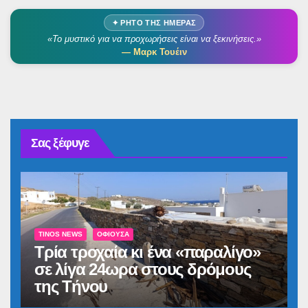
✦ ΡΗΤΌ ΤΗΣ ΗΜΈΡΑΣ
«Το μυστικό για να προχωρήσεις είναι να ξεκινήσεις.»
— Μαρκ Τουέιν
Σας ξέφυγε
TINOS NEWS
ΟΦΙΟΎΣΑ
Τρία τροχαία κι ένα «παραλίγο»
σε λίγα 24ωρα στους δρόμους
της Τήνου