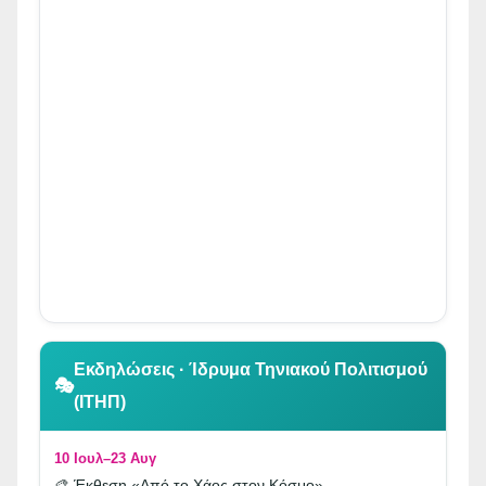
👆 Κλικ για περιήγηση
Εκδηλώσεις · Ίδρυμα Τηνιακού Πολιτισμού
🎭
(ΙΤΗΠ)
10 Ιουλ–23 Αυγ
🎨 Έκθεση «Από το Χάος στον Κόσμο»