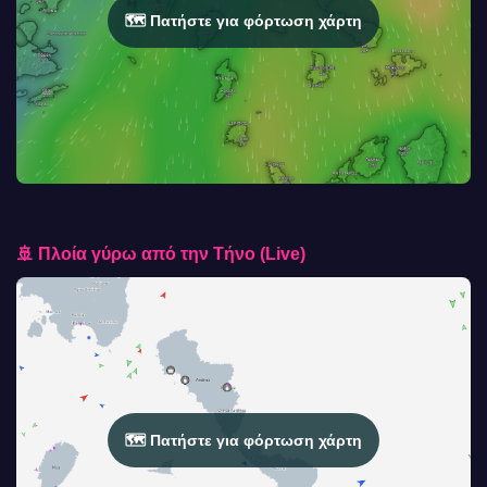
🗺️ Πατήστε για φόρτωση χάρτη
🚢 Πλοία γύρω από την Τήνο (Live)
🗺️ Πατήστε για φόρτωση χάρτη