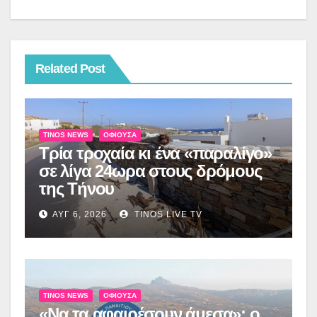
Related Post
TINOS NEWS
ΟΦΙΟΎΣΑ
Τρία τροχαία κι ένα «παραλίγο»
σε λίγα 24ωρα στους δρόμους
της Τήνου
ΑΥΓ 6, 2026
TINOS LIVE TV
TINOS NEWS
ΟΦΙΟΎΣΑ
«Να τα αφαιρέσουν άμεσα»: ο