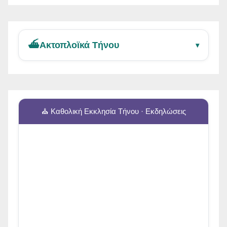
⛴️
Ακτοπλοϊκά Τήνου
▾
⛪ Καθολική Εκκλησία Τήνου · Εκδηλώσεις