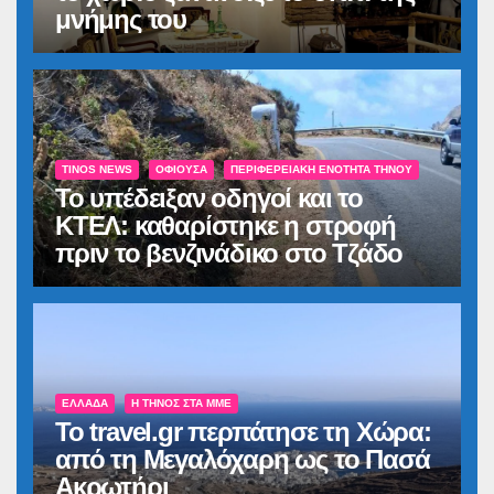
μνήμης του
TINOS NEWS
ΟΦΙΟΎΣΑ
ΠΕΡΙΦΕΡΕΙΑΚΉ ΕΝΌΤΗΤΑ ΤΉΝΟΥ
Το υπέδειξαν οδηγοί και το
ΚΤΕΛ: καθαρίστηκε η στροφή
πριν το βενζινάδικο στο Τζάδο
ΕΛΛΆΔΑ
Η ΤΉΝΟΣ ΣΤΑ ΜΜΕ
Το travel.gr περπάτησε τη Χώρα:
από τη Μεγαλόχαρη ως το Πασά
Ακρωτήρι