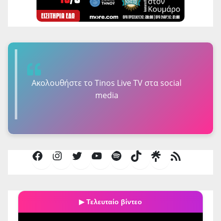
Ακολουθήστε τo Tinos Live TV στα social
media
Facebook
Instagram
Twitter
YouTube
Spotify
TikTok
Τροφοδοσία
RSS
▶ Τελευταίο βίντεο