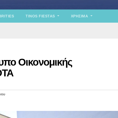
RITIES
TINOS FIESTAS
ΧΡΉΣΙΜΑ
υπο Οικονομικής
ΟΤΑ
νου