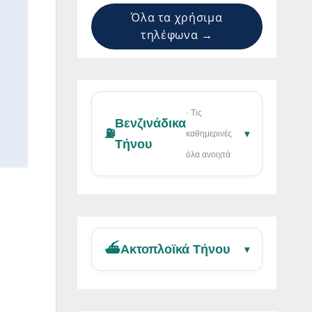
Όλα τα χρήσιμα
τηλέφωνα →
· Τις
Βενζινάδικα
⛽
▾
καθημερινές
Τήνου
όλα ανοιχτά
⛴️
Ακτοπλοϊκά Τήνου
▾