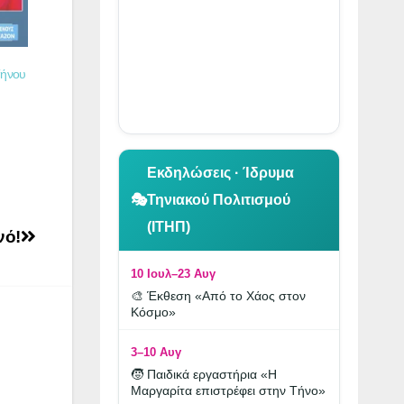
Τήνου
👆 Κλικ για περιήγηση
Εκδηλώσεις · Ίδρυμα
🎭
Τηνιακού Πολιτισμού
(ΙΤΗΠ)
νό!
10 Ιουλ–23 Αυγ
🎨 Έκθεση «Από το Χάος στον
Κόσμο»
3–10 Αυγ
🧒 Παιδικά εργαστήρια «Η
Μαργαρίτα επιστρέφει στην Τήνο»