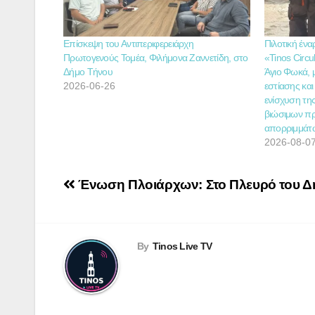
Επίσκεψη του Αντιπεριφερειάρχη
Πιλοτική έν
Πρωτογενούς Τομέα, Φιλήμονα Ζαννετίδη, στο
«Tinos Circu
Δήμο Τήνου
Άγιο Φωκά, 
2026-06-26
εστίασης και
ενίσχυση τη
βιώσιμων πρ
απορριμμάτ
2026-08-0
Πλοήγηση
Ένωση Πλοιάρχων: Στο Πλευρό του Δή
άρθρων
By
Tinos Live TV