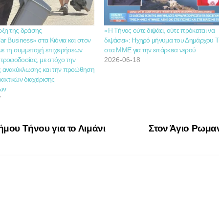
αρξη της δράσης
«Η Τήνος ούτε διψάει, ούτε πρόκειται να
lar Business» στα Κιόνια και στον
διψάσει»: Ηχηρό μήνυμα του Δημάρχου 
με τη συμμετοχή επιχειρήσεων
στα ΜΜΕ για την επάρκεια νερού
 τροφοδοσίας, με στόχο την
2026-06-18
ς ανακύκλωσης και την προώθηση
ακτικών διαχείρισης
ων
7
μου Τήνου για το Λιμάνι
Στον Άγιο Ρωμα