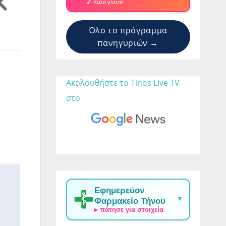
🎵 Καλό γλέντι!
Όλο το πρόγραμμα
πανηγυριών →
Ακολουθήστε το Tinos Live TV 
στο 
Εφημερεύον
▼
Φαρμακείο Τήνου
▸ πάτησε για στοιχεία