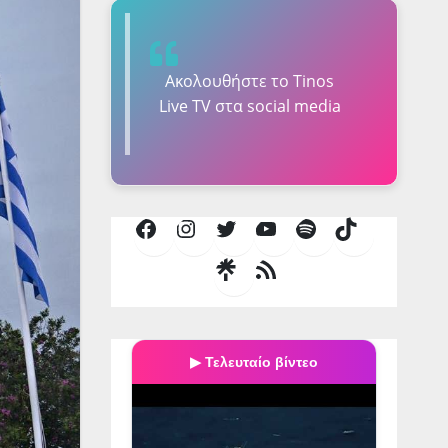
Ακολουθήστε τo Tinos
Live TV στα social media
Facebook
Instagram
Twitter
YouTube
Spotify
TikTok
Τροφοδοσία
RSS
▶ Τελευταίο βίντεο