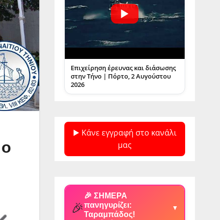
Επιχείρηση έρευνας και διάσωσης
στην Τήνο | Πόρτο, 2 Αυγούστου
2026
▶️ Κάνε εγγραφή στο κανάλι
 ο
μας
🎉 ΣΗΜΕΡΑ
🎉
πανηγυρίζει:
▼
Ταραμπάδος!