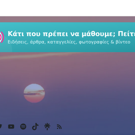
k
agram
witter
YouTube
Spotify
TikTok