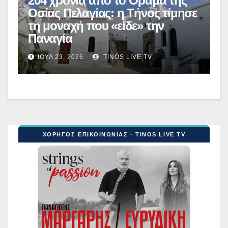
204 χρόνια από το Όραμα της
Οσίας Πελαγίας: η Τήνος τίμησε
τη μοναχή που «είδε» την
Παναγία
ΙΟΎΛ 23, 2026
TINOS LIVE TV
ΧΟΡΗΓΟΣ ΕΠΙΚΟΙΝΩΝΙΑΣ · TINOS LIVE TV