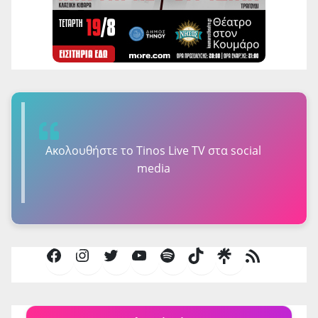
Ακολουθήστε τo Tinos Live TV στα social
media
Facebook
Instagram
Twitter
YouTube
Spotify
TikTok
Τροφοδοσία
RSS