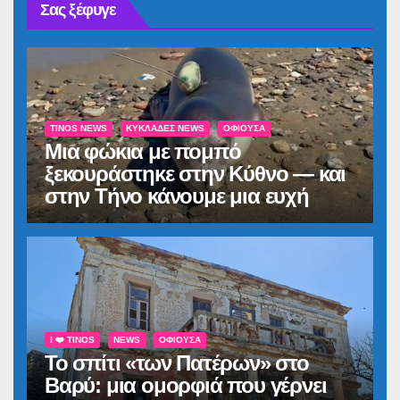
Σας ξέφυγε
TINOS NEWS
ΚΥΚΛΆΔΕΣ NEWS
ΟΦΙΟΎΣΑ
Μια φώκια με πομπό
ξεκουράστηκε στην Κύθνο — και
στην Τήνο κάνουμε μια ευχή
I ❤️ TINOS
NEWS
ΟΦΙΟΎΣΑ
Το σπίτι «των Πατέρων» στο
Βαρύ: μια ομορφιά που γέρνει