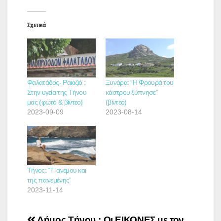
Σχετικά
Φαλατάδος- Ρακιζιό :
Ξυνάρα: “H Φρουρά του
Στην υγεία της Τήνου
κάστρου ξύπνησε”
μας (φωτό & βίντεο)
(βίντεο)
2023-09-09
2023-08-14
Τήνος: “Τ’ ανέμου και
της παινεμένης”
2023-11-14
Πλοήγηση
Δήμος Τήνου :
Oι ΕΙΚΟΝΕΣ με τον