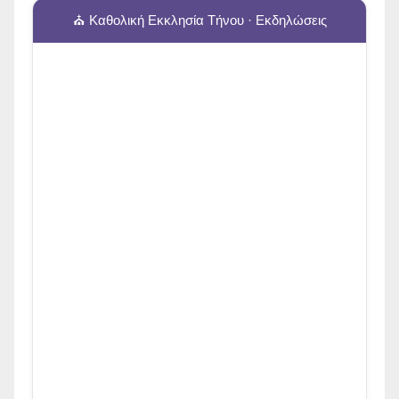
⛪ Καθολική Εκκλησία Τήνου · Εκδηλώσεις