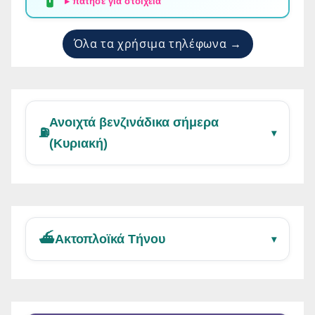
▸ πάτησε για στοιχεία
Όλα τα χρήσιμα τηλέφωνα →
Ανοιχτά βενζινάδικα σήμερα
⛽
▾
(Κυριακή)
⛴️
Ακτοπλοϊκά Τήνου
▾