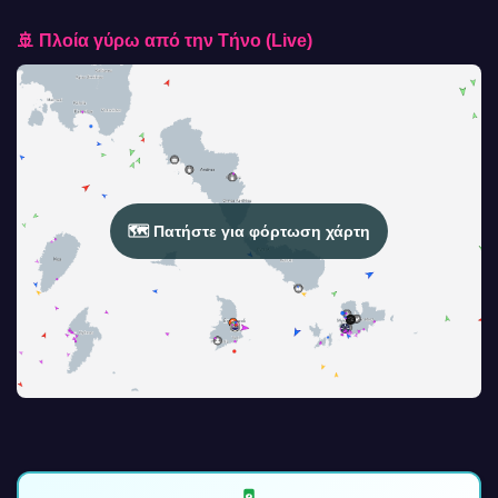
🚢 Πλοία γύρω από την Τήνο (Live)
🗺️ Πατήστε για φόρτωση χάρτη