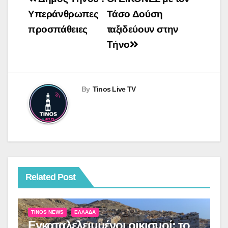
άρθρων
Υπεράνθρωπες
Τάσο Δούση
προσπάθειες
ταξιδεύουν στην
Τήνο
By
Tinos Live TV
Related Post
TINOS NEWS
ΕΛΛΆΔΑ
Εγκαταλελειμμένοι οικισμοί: το