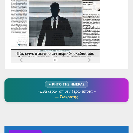
✦ ΡΗΤΌ ΤΗΣ ΗΜΈΡΑΣ
«Ένα ξέρω, ότι δεν ξέρω τίποτα.»
— Σωκράτης