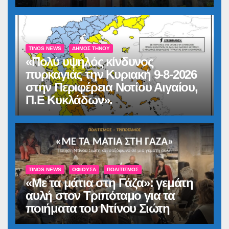
TINOS NEWS
ΔΉΜΟΣ ΤΉΝΟΥ
«Πολύ υψηλός κίνδυνος
πυρκαγιάς την Κυριακή 9-8-2026
στην Περιφέρεια Νοτίου Αιγαίου,
Π.Ε Κυκλάδων».
TINOS NEWS
ΟΦΙΟΎΣΑ
ΠΟΛΙΤΙΣΜΌΣ
«Με τα μάτια στη Γάζα»: γεμάτη
αυλή στον Τριπόταμο για τα
ποιήματα του Ντίνου Σιώτη