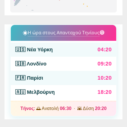
☀️
Η ώρα στους Απανταχού Τηνίους
😄
04:20
🇺🇸 Νέα Υόρκη
09:20
🇬🇧 Λονδίνο
10:20
🇫🇷 Παρίσι
18:20
🇦🇺 Μελβούρνη
Τήνος:
🌅 Ανατολή
06:30
· 🌇 Δύση
20:20