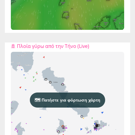
🚢 Πλοία γύρω από την Τήνο (Live)
🗺️ Πατήστε για φόρτωση χάρτη