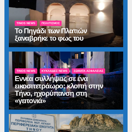
TINOS NEWS
ΠΟΛΙΤΙΣΜΌΣ
Το Πηγάδι των Πλατιών
ξαναβρήκε το φως του
TINOS NEWS
ΚΥΚΛΆΔΕΣ NEWS
ΣΏΜΑΤΑ ΑΣΦΑΛΕΊΑΣ
Εννέα συλλήψεις σε ένα
εικοσιτετράωρο: κλοπή στην
Τήνο, ηχορύπανση στη
«γειτονιά»