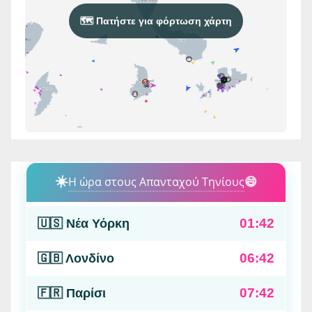
🗺️ Πατήστε για φόρτωση χάρτη
☀️
Η ώρα στους Απανταχού Τηνίους
😄
01:42
🇺🇸 Νέα Υόρκη
06:42
🇬🇧 Λονδίνο
07:42
🇫🇷 Παρίσι