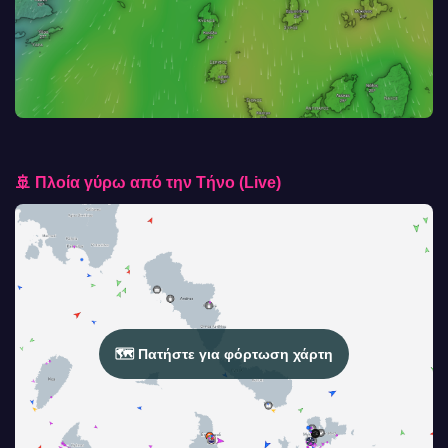
🚢 Πλοία γύρω από την Τήνο (Live)
🗺️ Πατήστε για φόρτωση χάρτη