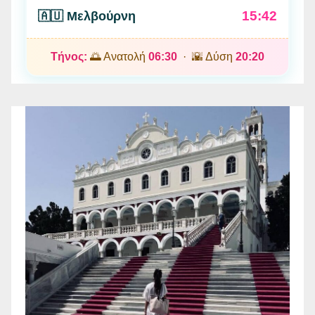
15:42
🇦🇺 Μελβούρνη
Τήνος:
🌅 Ανατολή
06:30
· 🌇 Δύση
20:20