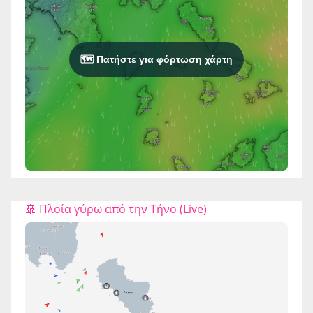
🗺️ Πατήστε για φόρτωση χάρτη
🚢 Πλοία γύρω από την Τήνο (Live)