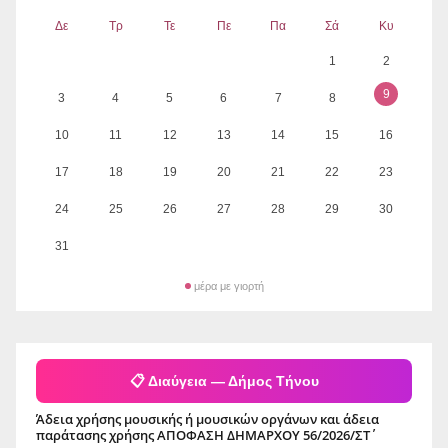
Δε
Τρ
Τε
Πε
Πα
Σά
Κυ
1
2
9
3
4
5
6
7
8
10
11
12
13
14
15
16
17
18
19
20
21
22
23
24
25
26
27
28
29
30
31
μέρα με γιορτή
📋 Διαύγεια — Δήμος Τήνου
Άδεια χρήσης μουσικής ή μουσικών οργάνων και άδεια
παράτασης χρήσης ΑΠΟΦΑΣΗ ΔΗΜΑΡΧΟΥ 56/2026/ΣΤ΄