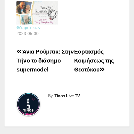
Θέατρο σκιών
2023-05-30
Πλοήγηση
Άνια Ρούμπικ: Στην
Εορτασμός
άρθρων
Τήνο το διάσημο
Κοιμήσεως της
supermodel
Θεοτόκου
By
Tinos Live TV