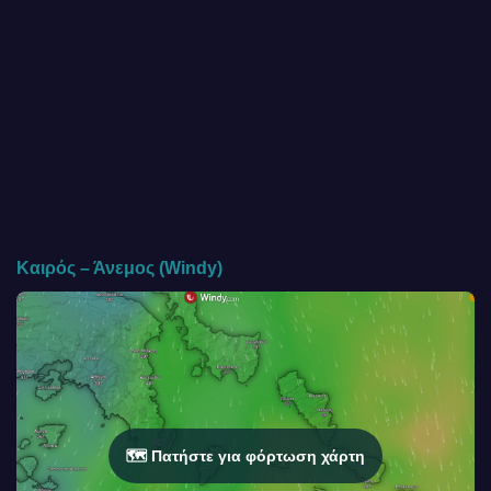
Καιρός – Άνεμος (Windy)
🗺️ Πατήστε για φόρτωση χάρτη