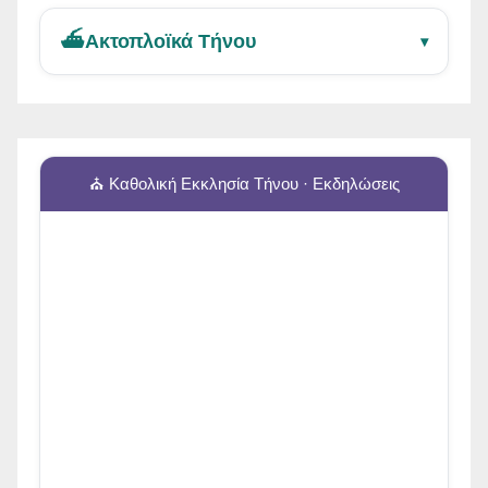
⛴️
Ακτοπλοϊκά Τήνου
▾
⛪ Καθολική Εκκλησία Τήνου · Εκδηλώσεις