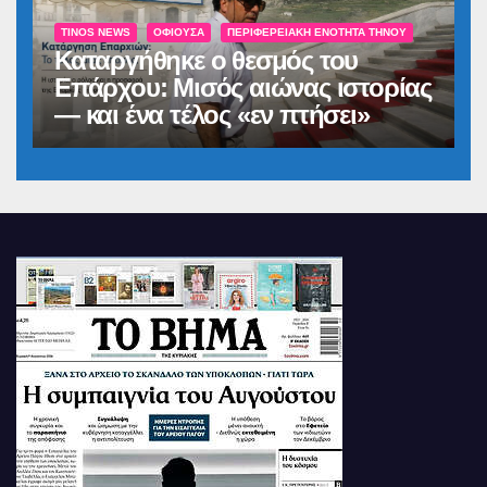
TINOS NEWS
ΟΦΙΟΎΣΑ
ΠΕΡΙΦΕΡΕΙΑΚΉ ΕΝΌΤΗΤΑ ΤΉΝΟΥ
Καταργήθηκε ο θεσμός του
Επάρχου: Μισός αιώνας ιστορίας
— και ένα τέλος «εν πτήσει»