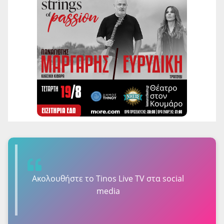
Ακολουθήστε τo Tinos Live TV στα social
media