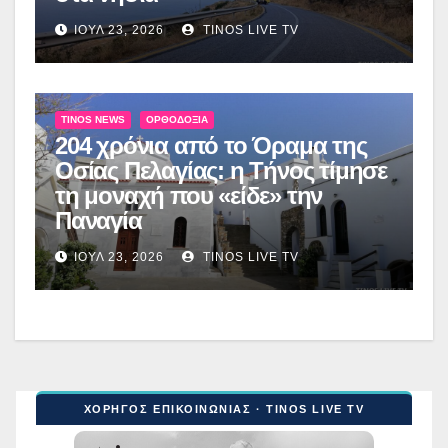
ΙΟΎΛ 23, 2026
TINOS LIVE TV
TINOS NEWS
ΟΡΘΟΔΟΞΊΑ
204 χρόνια από το Όραμα της
Οσίας Πελαγίας: η Τήνος τίμησε
τη μοναχή που «είδε» την
Παναγία
ΙΟΎΛ 23, 2026
TINOS LIVE TV
ΧΟΡΗΓΟΣ ΕΠΙΚΟΙΝΩΝΙΑΣ · TINOS LIVE TV