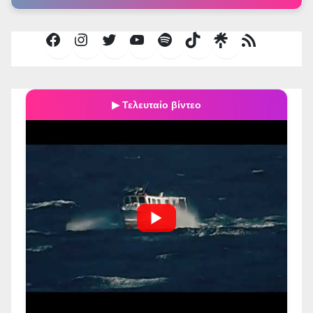
Facebook
Instagram
Twitter
YouTube
Spotify
TikTok
Τροφοδοσία
RSS
▶ Τελευταίο βίντεο