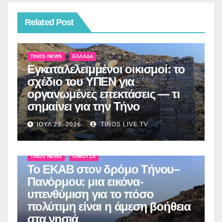
Related Post
TINOS NEWS
ΕΛΛΆΔΑ
Εγκαταλελειμμένοι οικισμοί: το
σχέδιο του ΥΠΕΝ για
οργανωμένες επεκτάσεις — τι
σημαίνει για την Τήνο
ΙΟΎΛ 23, 2026
TINOS LIVE TV
TINOS NEWS
ΟΦΙΟΎΣΑ
Το ΕΚΑΒ στον δρόμο Τήνου–
Πανόρμου: μια εικόνα-
υπενθύμιση για το πόσο
πολύτιμη είναι η άμεση βοήθεια
στα νησιά