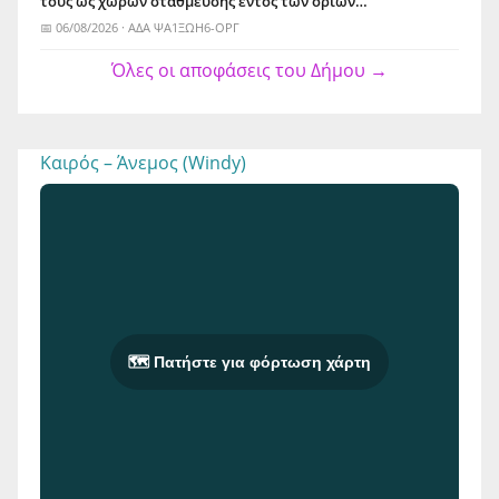
τους ως χώρων στάθμευσης εντός των ορίων…
📅 06/08/2026 · ΑΔΑ ΨΑ1ΞΩΗ6-ΟΡΓ
Όλες οι αποφάσεις του Δήμου →
Καιρός – Άνεμος (Windy)
🗺️ Πατήστε για φόρτωση χάρτη