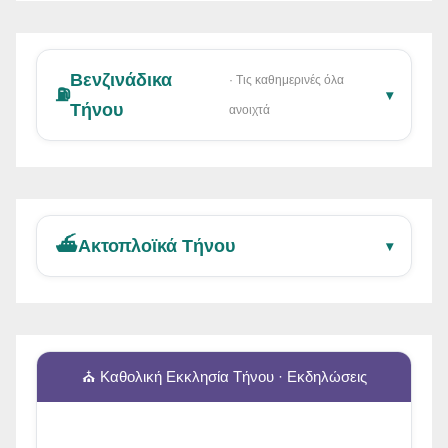
Βενζινάδικα
· Τις καθημερινές όλα
⛽
▾
Τήνου
ανοιχτά
⛴️
Ακτοπλοϊκά Τήνου
▾
⛪ Καθολική Εκκλησία Τήνου · Εκδηλώσεις