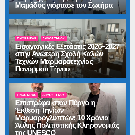
Μαμάδος γιόρτασε τον Σωτήρα
TINOS NEWS
ΔΉΜΟΣ ΤΉΝΟΥ
Εισαγωγικές Εξετάσεις 2026–2027
στην Ανώτερη Σχολή Καλών
Τεχνών Μαρμαροτεχνίας
Πανόρμου Τήνου
TINOS NEWS
ΔΉΜΟΣ ΤΉΝΟΥ
Επιστρέφει στον Πύργο η
Έκθεση Τηνίων
Μαρμαρογλυπτών: 10 Χρόνια
Άυλης Πολιτιστικής Κληρονομιάς
της UNESCO