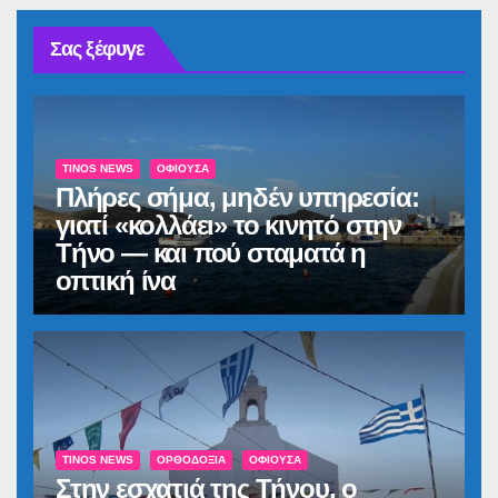
Σας ξέφυγε
TINOS NEWS
ΟΦΙΟΎΣΑ
Πλήρες σήμα, μηδέν υπηρεσία:
γιατί «κολλάει» το κινητό στην
Τήνο — και πού σταματά η
οπτική ίνα
TINOS NEWS
ΟΡΘΟΔΟΞΊΑ
ΟΦΙΟΎΣΑ
Στην εσχατιά της Τήνου, ο