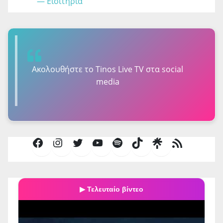
Ακολουθήστε τo Tinos Live TV στα social
media
Facebook
Instagram
Twitter
YouTube
Spotify
TikTok
Τροφοδοσία
RSS
▶ Τελευταίο βίντεο