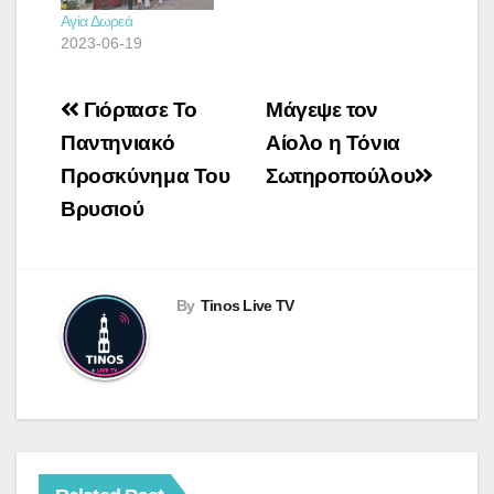
Αγία Δωρεά
2023-06-19
Πλοήγηση
Γιόρτασε Το
Μάγεψε τον
άρθρων
Παντηνιακό
Αίολο η Τόνια
Προσκύνημα Του
Σωτηροπούλου
Βρυσιού
By
Tinos Live TV