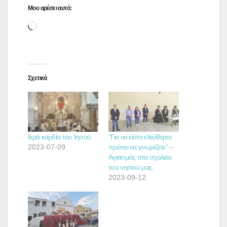
Μου αρέσει αυτό:
Loading…
Σχετικά
Ιερά καρδία του Ιησού
“Για να είστε ελεύθεροι
2023-07-09
πρέπει να γνωρίζετε” –
Αγιασμός στα σχολεία
του νησιού μας.
2023-09-12