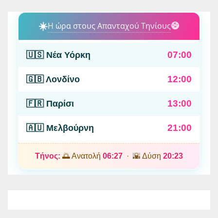
☀️
Η ώρα στους Απανταχού Τηνίους
😄
07:00
🇺🇸 Νέα Υόρκη
12:00
🇬🇧 Λονδίνο
13:00
🇫🇷 Παρίσι
21:00
🇦🇺 Μελβούρνη
Τήνος:
🌅 Ανατολή
06:27
· 🌇 Δύση
20:23