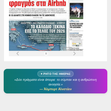
✦ ΡΗΤΌ ΤΗΣ ΗΜΈΡΑΣ
«Δύο πράγματα είναι άπειρα: το σύμπαν και η ανθρώπινη
ανοησία.»
— Άλμπερτ Αϊνστάιν