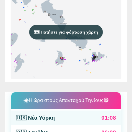
🗺️ Πατήστε για φόρτωση χάρτη
☀️
Η ώρα στους Απανταχού Τηνίους
😄
01:08
🇺🇸 Νέα Υόρκη