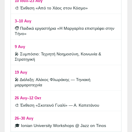
10 Ιουλ–23 Αυγ
🎨 Έκθεση «Από το Χάος στον Κόσμο»
3–10 Αυγ
🧒 Παιδικά εργαστήρια «Η Μαργαρίτα επιστρέφει στην
Τήνο»
9 Αυγ
🎤 Συμπόσιο: Τεχνητή Νοημοσύνη, Κοινωνία &
Στρατηγική
19 Αυγ
🎤 Διάλεξη: Αλέκος Φλωράκης — Τηνιακή
μαρμαροτεχνία
26 Αυγ–12 Οκτ
🎨 Έκθεση «Σκοτεινό Γυαλί» — Α. Καπετάνου
26–30 Αυγ
🎓 Ionian University Workshops @ Jazz on Tinos