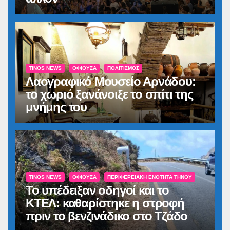
TINOS NEWS
ΟΦΙΟΎΣΑ
ΠΟΛΙΤΙΣΜΌΣ
Λαογραφικό Μουσείο Αρνάδου:
το χωριό ξανάνοιξε το σπίτι της
μνήμης του
TINOS NEWS
ΟΦΙΟΎΣΑ
ΠΕΡΙΦΕΡΕΙΑΚΉ ΕΝΌΤΗΤΑ ΤΉΝΟΥ
Το υπέδειξαν οδηγοί και το
ΚΤΕΛ: καθαρίστηκε η στροφή
πριν το βενζινάδικο στο Τζάδο