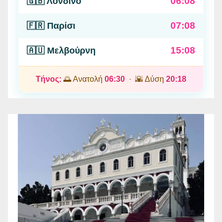
06:08
🇬🇧 Λονδίνο
07:08
🇫🇷 Παρίσι
15:08
🇦🇺 Μελβούρνη
Τήνος:
🌅 Ανατολή
06:30
· 🌇 Δύση
20:18