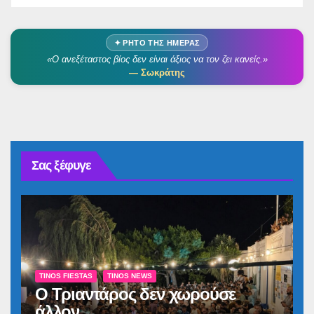
✦ ΡΗΤΌ ΤΗΣ ΗΜΈΡΑΣ
«Ο ανεξέταστος βίος δεν είναι άξιος να τον ζει κανείς.»
— Σωκράτης
Σας ξέφυγε
TINOS FIESTAS
TINOS NEWS
Ο Τριαντάρος δεν χωρούσε
άλλον