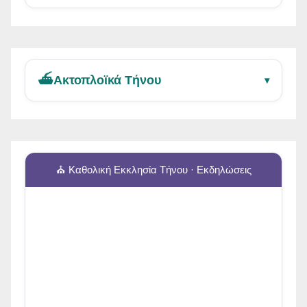
⛴️
Ακτοπλοϊκά Τήνου
▾
⛪ Καθολική Εκκλησία Τήνου · Εκδηλώσεις