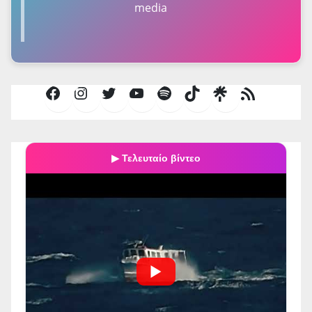
media
Facebook
Instagram
Twitter
YouTube
Spotify
TikTok
Τροφοδοσία
RSS
▶ Τελευταίο βίντεο