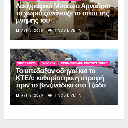
Λαογραφικό Μουσείο Αρνάδου:
το χωριό ξανάνοιξε το σπίτι της
μνήμης του
ΑΥΓ 9, 2026
TINOS LIVE TV
TINOS NEWS
ΟΦΙΟΎΣΑ
ΠΕΡΙΦΕΡΕΙΑΚΉ ΕΝΌΤΗΤΑ ΤΉΝΟΥ
Το υπέδειξαν οδηγοί και το
ΚΤΕΛ: καθαρίστηκε η στροφή
πριν το βενζινάδικο στο Τζάδο
ΑΥΓ 9, 2026
TINOS LIVE TV