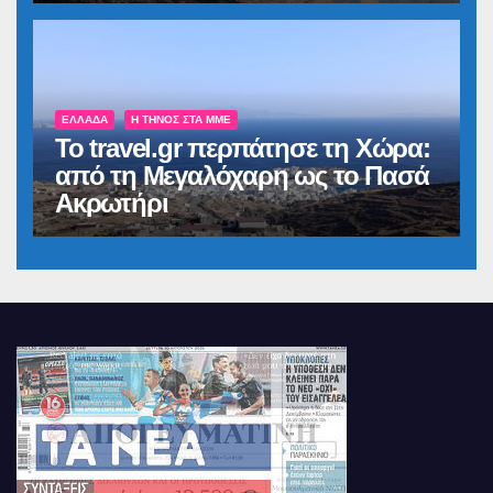
ΕΛΛΆΔΑ
Η ΤΉΝΟΣ ΣΤΑ ΜΜΕ
Το travel.gr περπάτησε τη Χώρα:
από τη Μεγαλόχαρη ως το Πασά
Ακρωτήρι