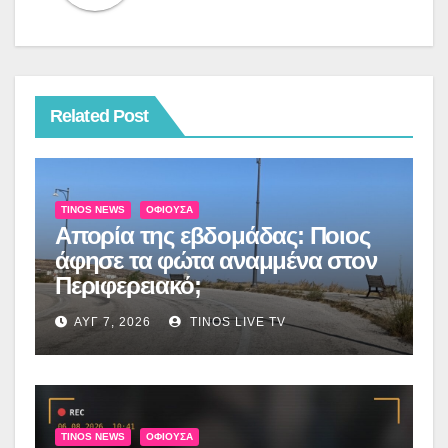
Related Post
TINOS NEWS
ΟΦΙΟΎΣΑ
Απορία της εβδομάδας: Ποιος
άφησε τα φώτα αναμμένα στον
Περιφερειακό;
ΑΥΓ 7, 2026
TINOS LIVE TV
TINOS NEWS
ΟΦΙΟΎΣΑ