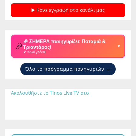
▶️ Κάνε εγγραφή στο κανάλι μας
🎉 ΣΗΜΕΡΑ πανηγυρίζει: Ποταμιά &
🎉
▼
Τριαντάρος!
🎵 Καλό γλέντι!
Όλο το πρόγραμμα πανηγυριών →
Ακολουθήστε το Tinos Live TV στο 