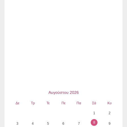
Αυγούστου 2026
Δε
Τρ
Τε
Πε
Πα
Σά
Κυ
1
2
8
3
4
5
6
7
9