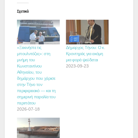
Σχετικά
«Ξεκινήστε τις
Δήμαρχος Τήνου: Ο κ.
μπουλντόζες»: στη
Κροντηράς για ακόμη
μνήμη του
μια φορά ψεύδεται
Κωνσταντίνου
2023-09-23
Αθηναίου, του
δημάρχου που χάρισε
στην Τήνο τον
περιφερειακό — και τη
σημερινή παραλία του
περιπάτου
2026-07-18