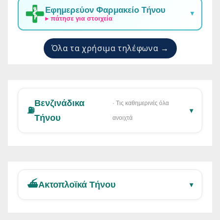
Εφημερεύον Φαρμακείο Τήνου
▼
▸ πάτησε για στοιχεία
Όλα τα χρήσιμα τηλέφωνα →
Βενζινάδικα
· Τις καθημερινές όλα
⛽
▾
Τήνου
ανοιχτά
⛴️
Ακτοπλοϊκά Τήνου
▾