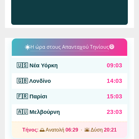
☀️
Η ώρα στους Απανταχού Τηνίους
😄
09:03
🇺🇸 Νέα Υόρκη
14:03
🇬🇧 Λονδίνο
15:03
🇫🇷 Παρίσι
23:03
🇦🇺 Μελβούρνη
Τήνος:
🌅 Ανατολή
06:29
· 🌇 Δύση
20:21