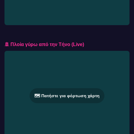
🚢 Πλοία γύρω από την Τήνο (Live)
🗺️ Πατήστε για φόρτωση χάρτη