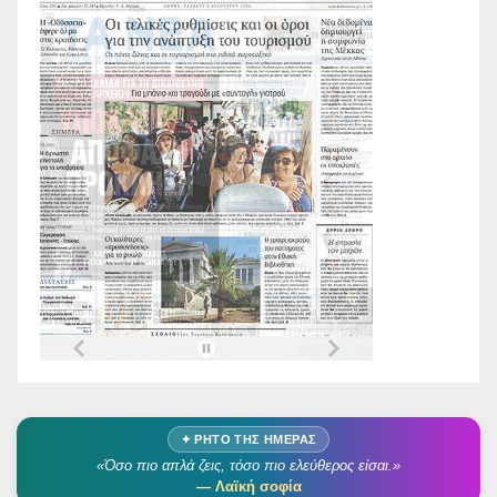
✦ ΡΗΤΌ ΤΗΣ ΗΜΈΡΑΣ
«Όσο πιο απλά ζεις, τόσο πιο ελεύθερος είσαι.»
— Λαϊκή σοφία