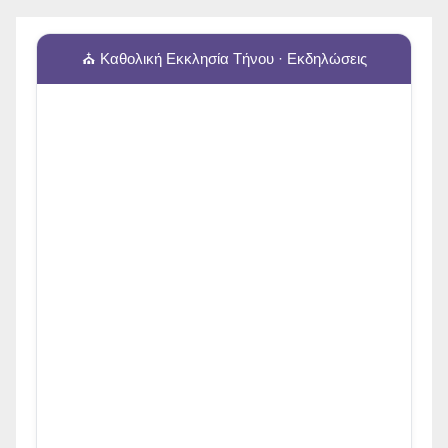
⛪ Καθολική Εκκλησία Τήνου · Εκδηλώσεις