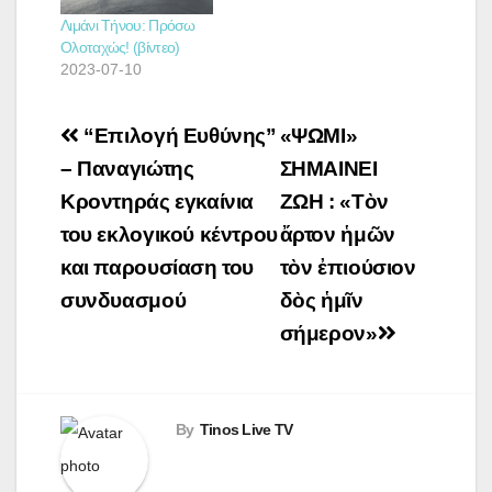
Λιμάνι Τήνου: Πρόσω
Ολοταχώς! (βίντεο)
2023-07-10
Πλοήγηση
“Επιλογή Ευθύνης”
«ΨΩΜΙ»
άρθρων
– Παναγιώτης
ΣΗΜΑΙΝΕΙ
Κροντηράς εγκαίνια
ΖΩΗ : «Τὸν
του εκλογικού κέντρου
ἄρτον ἡμῶν
και παρουσίαση του
τὸν ἐπιούσιον
συνδυασμού
δὸς ἡμῖν
σήμερον»
By
Tinos Live TV