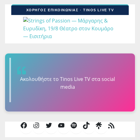
ΧΟΡΗΓΟΣ ΕΠΙΚΟΙΝΩΝΙΑΣ · TINOS LIVE TV
Ακολουθήστε τo Tinos Live TV στα social
media
Facebook
Instagram
Twitter
YouTube
Spotify
TikTok
Τροφοδοσία
RSS