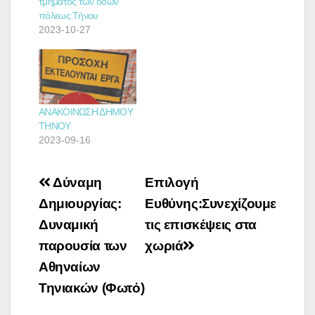
τμήματος των οδών
πόλεως Τήνου
2023-10-27
ΑΝΑΚΟΙΝΩΣΗ ΔΗΜΟΥ
ΤΗΝΟΥ
2023-09-16
Πλοήγηση
Δύναμη
Επιλογή
άρθρων
Δημιουργίας:
Ευθύνης:Συνεχίζουμε
Δυναμική
τις επισκέψεις στα
παρουσία των
χωριά
Αθηναίων
Τηνιακών (Φωτό)