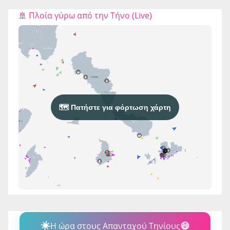
🚢 Πλοία γύρω από την Τήνο (Live)
🗺️ Πατήστε για φόρτωση χάρτη
☀️
Η ώρα στους Απανταχού Τηνίους
😄