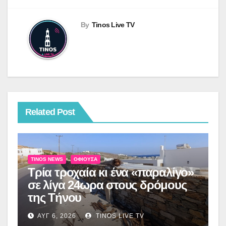
By
Tinos Live TV
Related Post
TINOS NEWS
ΟΦΙΟΎΣΑ
Τρία τροχαία κι ένα «παραλίγο»
σε λίγα 24ωρα στους δρόμους
της Τήνου
ΑΥΓ 6, 2026
TINOS LIVE TV