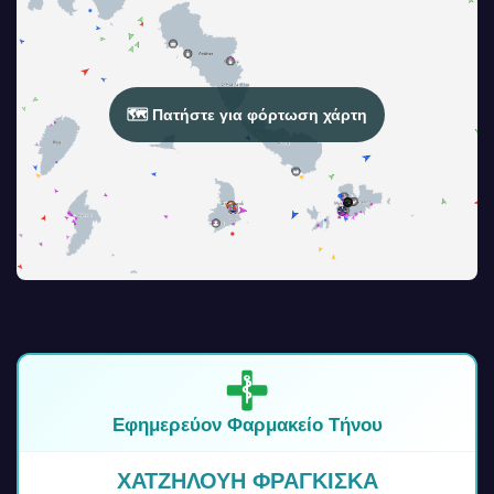
🗺️ Πατήστε για φόρτωση χάρτη
Εφημερεύον Φαρμακείο Τήνου
ΧΑΤΖΗΛΟΥΗ ΦΡΑΓΚΙΣΚΑ