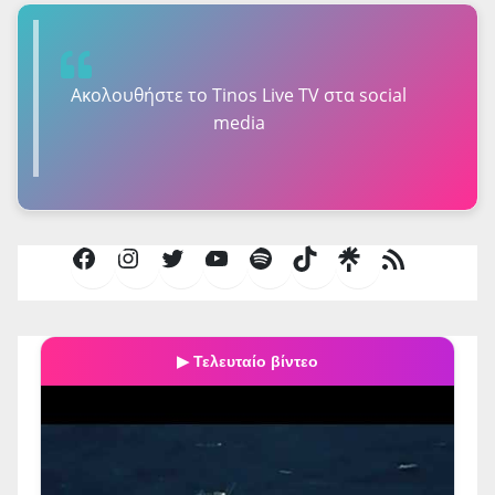
Ακολουθήστε τo Tinos Live TV στα social
media
Facebook
Instagram
Twitter
YouTube
Spotify
TikTok
Τροφοδοσία
RSS
▶ Τελευταίο βίντεο