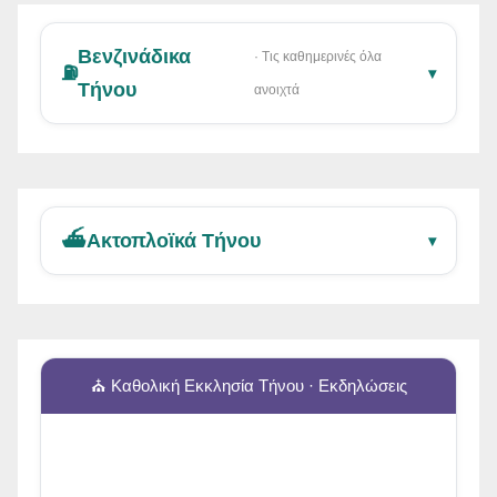
Βενζινάδικα
· Τις καθημερινές όλα
⛽
▾
Τήνου
ανοιχτά
⛴️
Ακτοπλοϊκά Τήνου
▾
⛪ Καθολική Εκκλησία Τήνου · Εκδηλώσεις