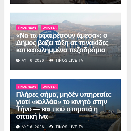
TINOS NEWS
ΟΦΙΟΎΣΑ
«Να τα αφαιρέσουν άμεσα»: ο
Δήμος βάζει τάξη σε πινακίδες
και κατειλημμένα πεζοδρόμια
ΑΥΓ 6, 2026
TINOS LIVE TV
TINOS NEWS
ΟΦΙΟΎΣΑ
Πλήρες σήμα, μηδέν υπηρεσία:
γιατί «κολλάει» το κινητό στην
Τήνο — και πού σταματά η
οπτική ίνα
ΑΥΓ 6, 2026
TINOS LIVE TV