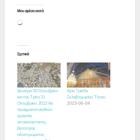
Μου αρέσει αυτό:
Loading…
Σχετικά
Δευτέρα 30 Οκτωβρίου
Αγία Τριάδα
και την Τρίτη 31
Σκλαβοχωρίου Τήνου
Οκτωβρίου 2023 θα
2023-06-04
πραγματοποιηθούν
εργασίες
αποκατάστασης
βατότητας
οδοστρώματος