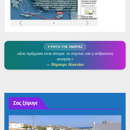
✦ ΡΗΤΌ ΤΗΣ ΗΜΈΡΑΣ
«Δύο πράγματα είναι άπειρα: το σύμπαν και η ανθρώπινη
ανοησία.»
— Άλμπερτ Αϊνστάιν
Σας ξέφυγε