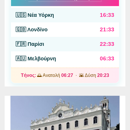
16:34
🇺🇸 Νέα Υόρκη
21:34
🇬🇧 Λονδίνο
22:34
🇫🇷 Παρίσι
06:34
🇦🇺 Μελβούρνη
Τήνος:
🌅 Ανατολή
06:27
· 🌇 Δύση
20:23