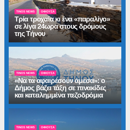
TINOS NEWS
ΟΦΙΟΎΣΑ
Τρία τροχαία κι ένα «παραλίγο»
σε λίγα 24ωρα στους δρόμους
της Τήνου
TINOS NEWS
ΟΦΙΟΎΣΑ
«Να τα αφαιρέσουν άμεσα»: ο
Δήμος βάζει τάξη σε πινακίδες
και κατειλημμένα πεζοδρόμια
TINOS NEWS
ΟΦΙΟΎΣΑ