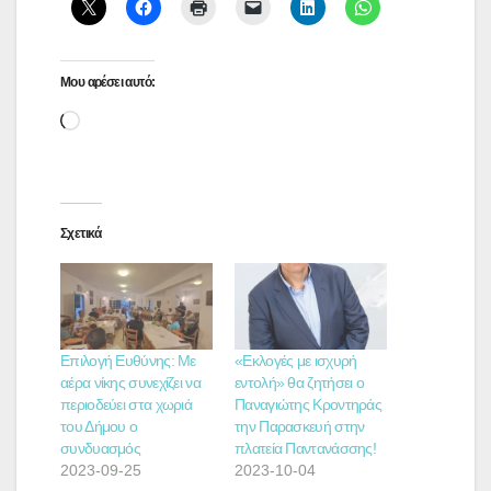
Μου αρέσει αυτό:
Loading…
Σχετικά
Επιλογή Ευθύνης: Με
«Εκλογές με ισχυρή
αέρα νίκης συνεχίζει να
εντολή» θα ζητήσει ο
περιοδεύει στα χωριά
Παναγιώτης Κροντηράς
του Δήμου ο
την Παρασκευή στην
συνδυασμός
πλατεία Παντανάσσης!
2023-09-25
2023-10-04