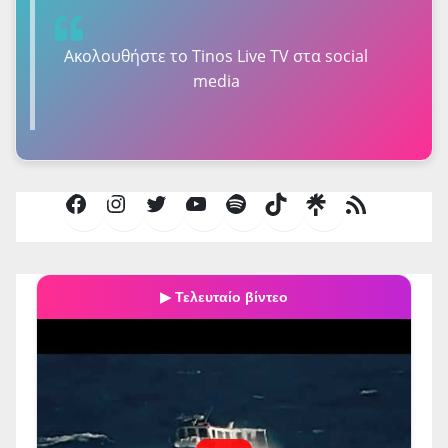
Ακολουθήστε τo Tinos Live TV στα social
media
Facebook
Instagram
Twitter
YouTube
Spotify
TikTok
Τροφοδοσία
RSS
▶ Τελευταίο βίντεο