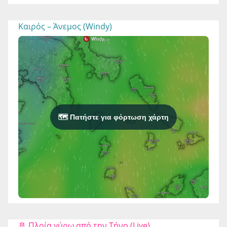
Καιρός – Άνεμος (Windy)
🗺️ Πατήστε για φόρτωση χάρτη
🚢 Πλοία γύρω από την Τήνο (Live)