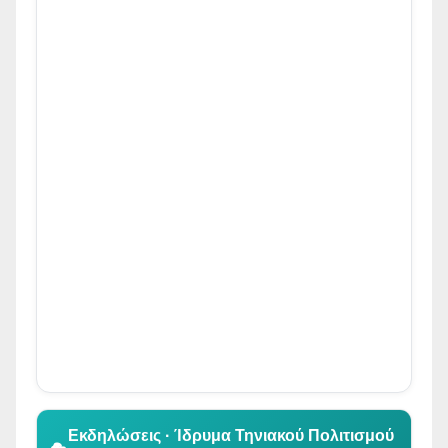
👆 Κλικ για περιήγηση
Εκδηλώσεις · Ίδρυμα Τηνιακού Πολιτισμού