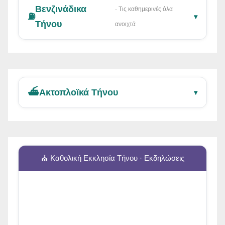
Βενζινάδικα
· Τις καθημερινές όλα
⛽
▾
Τήνου
ανοιχτά
⛴️
Ακτοπλοϊκά Τήνου
▾
⛪ Καθολική Εκκλησία Τήνου · Εκδηλώσεις