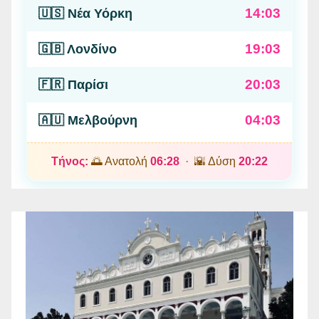
14:03
🇺🇸 Νέα Υόρκη
19:03
🇬🇧 Λονδίνο
20:03
🇫🇷 Παρίσι
04:03
🇦🇺 Μελβούρνη
Τήνος:
🌅 Ανατολή
06:28
· 🌇 Δύση
20:22