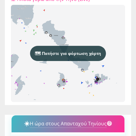
🗺️ Πατήστε για φόρτωση χάρτη
☀️
Η ώρα στους Απανταχού Τηνίους
😄