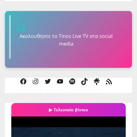
Ακολουθήστε τo Tinos Live TV στα social
media
Facebook
Instagram
Twitter
YouTube
Spotify
TikTok
Τροφοδοσία
RSS
▶ Τελευταίο βίντεο