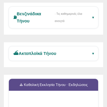
Βενζινάδικα
· Τις καθημερινές όλα
⛽
▾
Τήνου
ανοιχτά
⛴️
Ακτοπλοϊκά Τήνου
▾
⛪ Καθολική Εκκλησία Τήνου · Εκδηλώσεις