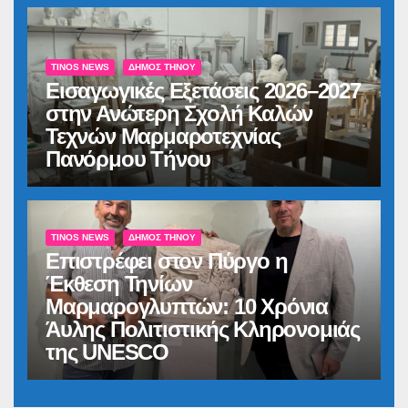
TINOS NEWS
ΔΉΜΟΣ ΤΉΝΟΥ
Εισαγωγικές Εξετάσεις 2026–2027
στην Ανώτερη Σχολή Καλών
Τεχνών Μαρμαροτεχνίας
Πανόρμου Τήνου
TINOS NEWS
ΔΉΜΟΣ ΤΉΝΟΥ
Επιστρέφει στον Πύργο η
Έκθεση Τηνίων
Μαρμαρογλυπτών: 10 Χρόνια
Άυλης Πολιτιστικής Κληρονομιάς
της UNESCO