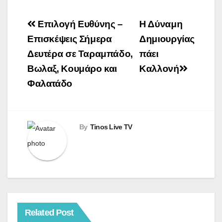
Πλοήγηση
Επιλογή Ευθύνης –
Η Δύναμη
άρθρων
Επισκέψεις Σήμερα
Δημιουργίας
Δευτέρα σε Ταραμπάδο,
πάει
Βωλαξ, Κουμάρο και
Καλλονή
Φαλατάδο
By
Tinos Live TV
Related Post