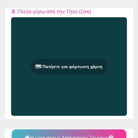
🚢 Πλοία γύρω από την Τήνο (Live)
🗺️ Πατήστε για φόρτωση χάρτη
☀️
Η ώρα στους Απανταχού Τηνίους
😄