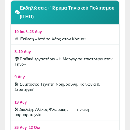
👆 Κλικ για περιήγηση
Εκδηλώσεις · Ίδρυμα Τηνιακού Πολιτισμού
🎭
(ΙΤΗΠ)
10 Ιουλ–23 Αυγ
🎨 Έκθεση «Από το Χάος στον Κόσμο»
3–10 Αυγ
🧒 Παιδικά εργαστήρια «Η Μαργαρίτα επιστρέφει στην
Τήνο»
9 Αυγ
🎤 Συμπόσιο: Τεχνητή Νοημοσύνη, Κοινωνία &
Στρατηγική
19 Αυγ
🎤 Διάλεξη: Αλέκος Φλωράκης — Τηνιακή
μαρμαροτεχνία
26 Αυγ–12 Οκτ