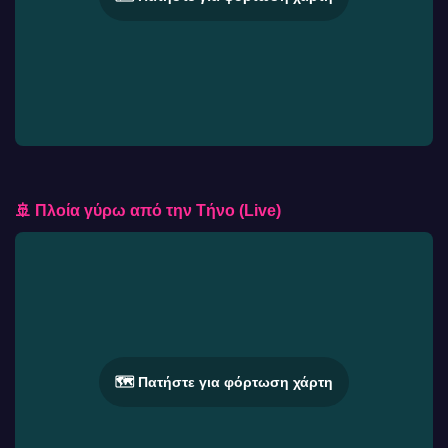
🚢 Πλοία γύρω από την Τήνο (Live)
🗺️ Πατήστε για φόρτωση χάρτη