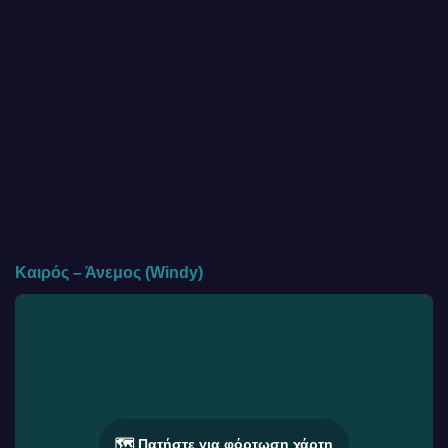
Καιρός – Άνεμος (Windy)
🗺️ Πατήστε για φόρτωση χάρτη