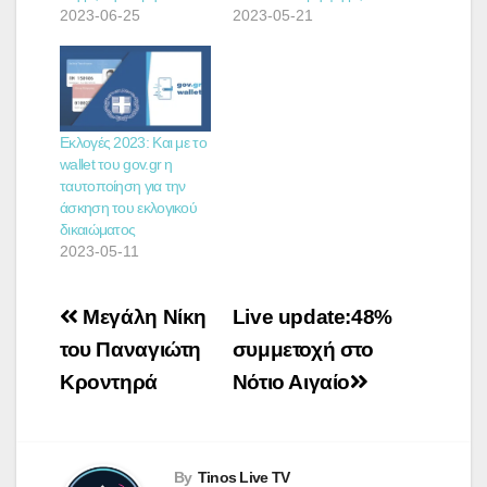
2023-06-25
2023-05-21
Εκλογές 2023: Και με το
wallet του gov.gr η
ταυτοποίηση για την
άσκηση του εκλογικού
δικαιώματος
2023-05-11
Πλοήγηση
Μεγάλη Νίκη
Live update:48%
άρθρων
του Παναγιώτη
συμμετοχή στο
Κροντηρά
Νότιο Αιγαίο
By
Tinos Live TV