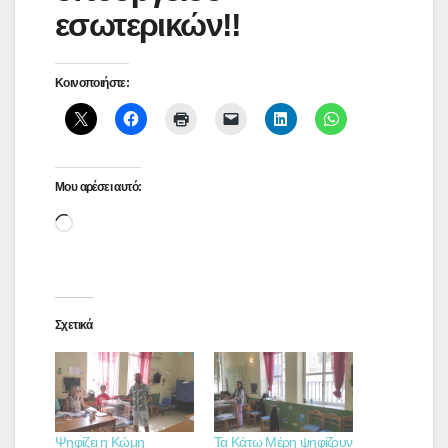
εσωτερικών!!
Κοινοποιήστε:
Μου αρέσει αυτό:
Loading…
Σχετικά
Ψηφίζει η Κώμη
Τα Κάτω Μέρη ψηφίζουν