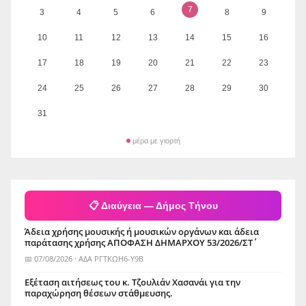
7
3
4
5
6
8
9
10
11
12
13
14
15
16
17
18
19
20
21
22
23
24
25
26
27
28
29
30
31
μέρα με γιορτή
📋 Διαύγεια — Δήμος Τήνου
Άδεια χρήσης μουσικής ή μουσικών οργάνων και άδεια
παράτασης χρήσης ΑΠΟΦΑΣΗ ΔΗΜΑΡΧΟΥ 53/2026/ΣΤ΄
📅 07/08/2026 · ΑΔΑ ΡΓΤΚΩΗ6-Υ9Β
Εξέταση αιτήσεως του κ. Τζουλιάν Χασανάι για την
παραχώρηση θέσεων στάθμευσης.