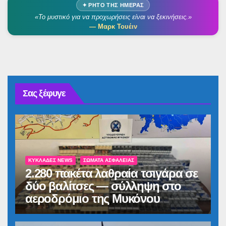
✦ ΡΗΤΌ ΤΗΣ ΗΜΈΡΑΣ
«Το μυστικό για να προχωρήσεις είναι να ξεκινήσεις.»
— Μαρκ Τουέιν
Σας ξέφυγε
ΚΥΚΛΆΔΕΣ NEWS
ΣΏΜΑΤΑ ΑΣΦΑΛΕΊΑΣ
2.280 πακέτα λαθραία τσιγάρα σε
δύο βαλίτσες — σύλληψη στο
αεροδρόμιο της Μυκόνου