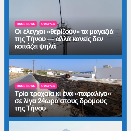
TINOS NEWS
ΟΦΙΟΎΣΑ
Οι έλεγχοι «θερίζουν» τα μαγαζιά
της Τήνου — αλλά κανείς δεν
κοιτάζει ψηλά
TINOS NEWS
ΟΦΙΟΎΣΑ
Τρία τροχαία κι ένα «παραλίγο»
σε λίγα 24ωρα στους δρόμους
της Τήνου