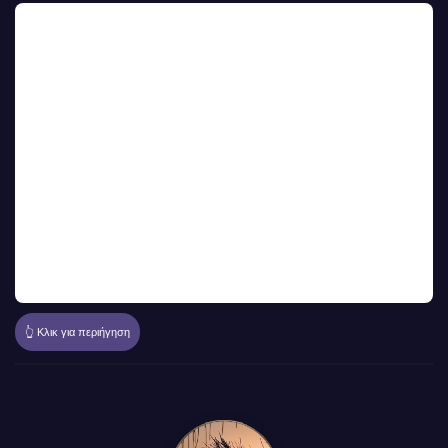
👆 Κλικ για περιήγηση