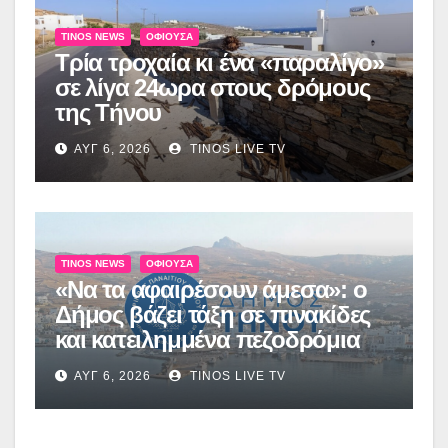
TINOS NEWS
ΟΦΙΟΎΣΑ
Τρία τροχαία κι ένα «παραλίγο»
σε λίγα 24ωρα στους δρόμους
της Τήνου
ΑΥΓ 6, 2026
TINOS LIVE TV
TINOS NEWS
ΟΦΙΟΎΣΑ
«Να τα αφαιρέσουν άμεσα»: ο
Δήμος βάζει τάξη σε πινακίδες
και κατειλημμένα πεζοδρόμια
ΑΥΓ 6, 2026
TINOS LIVE TV