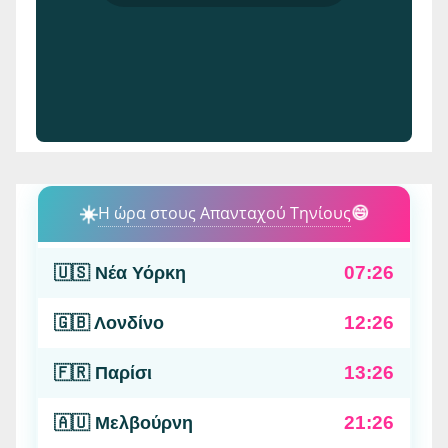
☀️
Η ώρα στους Απανταχού Τηνίους
😄
07:26
🇺🇸 Νέα Υόρκη
12:26
🇬🇧 Λονδίνο
13:26
🇫🇷 Παρίσι
21:26
🇦🇺 Μελβούρνη