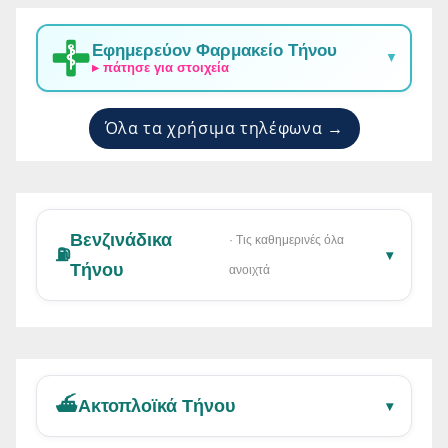
Εφημερεύον Φαρμακείο Τήνου
▼
▸ πάτησε για στοιχεία
Όλα τα χρήσιμα τηλέφωνα →
Βενζινάδικα
· Τις καθημερινές όλα
⛽
▾
Τήνου
ανοιχτά
⛴️
Ακτοπλοϊκά Τήνου
▾