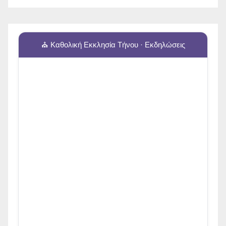
⛪ Καθολική Εκκλησία Τήνου · Εκδηλώσεις