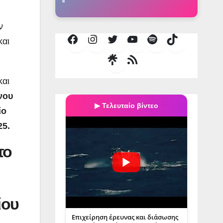
ν
και
Facebook
Instagram
Twitter
YouTube
Spotify
TikTok
Τροφοδοσία
RSS
και
νου
▶ Τελευταίο βίντεο
ίο
25.
το
ίου
Επιχείρηση έρευνας και διάσωσης