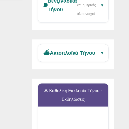
Βενζινάδικα
⛽
▾
καθημερινές
Τήνου
όλα ανοιχτά
⛴️
Ακτοπλοϊκά Τήνου
▾
⛪ Καθολική Εκκλησία Τήνου ·
Εκδηλώσεις