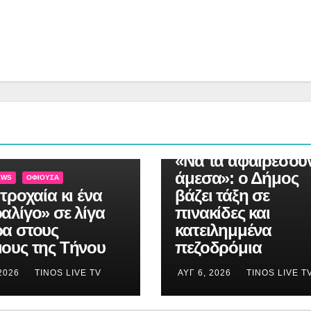
TINOS NEWS
ΟΦΙΟΎΣΑ
«Να τα αφαιρέσου
άμεσα»: ο Δήμος
EWS
ΟΦΙΟΎΣΑ
τροχαία κι ένα
βάζει τάξη σε
αλίγο» σε λίγα
πινακίδες και
α στους
κατειλημμένα
ους της Τήνου
πεζοδρόμια
 2026
TINOS LIVE TV
ΑΥΓ 6, 2026
TINOS LIVE T