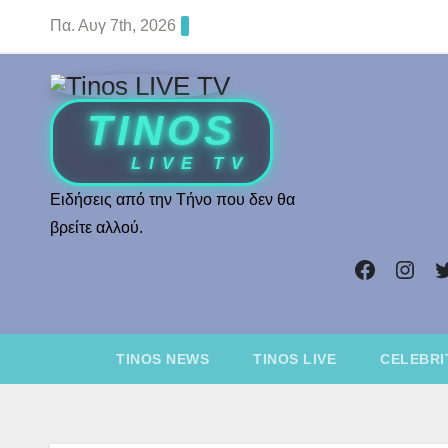
Skip
Πα. Αυγ 7th, 2026
to
content
Ειδήσεις από την Τήνο που δεν θα
βρείτε αλλού.
Faceboo
Inst
T
TINOS NEWS
TINOS LIVE
CELEBRI