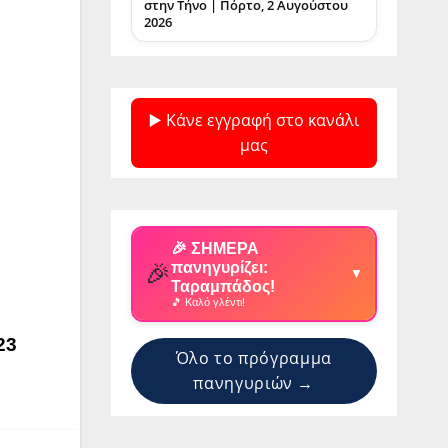
στην Τήνο | Πόρτο, 2 Αυγούστου
2026
▶️ Κάνε εγγραφή στο κανάλι
μας
🎉 ΣΗΜΕΡΑ
🎉
πανηγυρίζει:
▼
Ταραμπάδος!
🎵 Καλό γλέντι!
23
Όλο το πρόγραμμα
πανηγυριών →