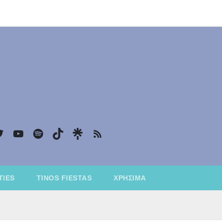
k
agram
witter
YouTube
Spotify
TikTok
TIES
TINOS FIESTAS
ΧΡΉΣΙΜΑ