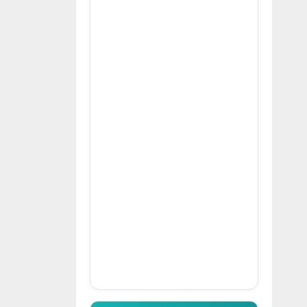
👆 Κλικ για περιήγηση