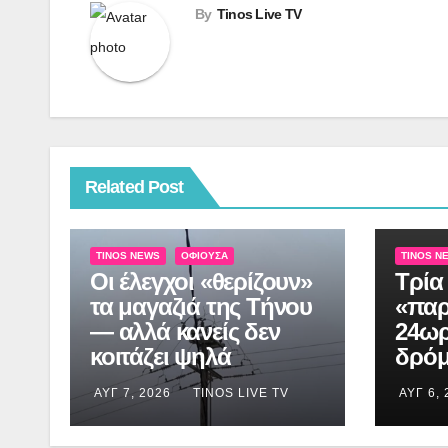
By
Tinos Live TV
Related Post
TINOS NEWS
ΟΦΙΟΎΣΑ
TINOS N
Οι έλεγχοι «θερίζουν»
Τρία 
τα μαγαζιά της Τήνου
«παρ
— αλλά κανείς δεν
24ωρ
κοιτάζει ψηλά
δρόμ
ΑΥΓ 7, 2026
TINOS LIVE TV
ΑΥΓ 6,