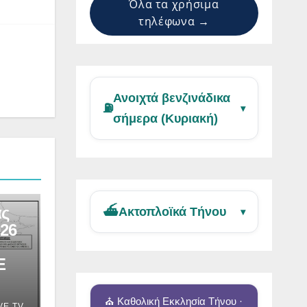
Όλα τα χρήσιμα
τηλέφωνα →
Ανοιχτά βενζινάδικα
⛽
▾
σήμερα (Κυριακή)
άς
⛴️
Ακτοπλοϊκά Τήνου
▾
026
Ε
⛪ Καθολική Εκκλησία Τήνου ·
VE TV