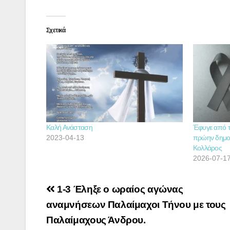
Σχετικά
Καλή Ανάσταση
Έφυγε από τ
2023-04-13
πρώην δημο
Κολλάρος
2026-07-1
Πλοήγηση
1-3 Έληξε ο ωραίος αγώνας
άρθρων
αναμνήσεων Παλαίμαχοι Τήνου με τους
Παλαίμαχους Άνδρου.