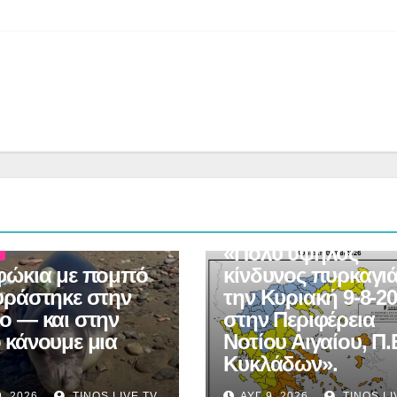
EWS
ΚΥΚΛΆΔΕΣ NEWS
TINOS NEWS
ΔΉΜΟΣ ΤΉΝΟΥ
«Πολύ υψηλός
Α
φώκια με πομπό
κίνδυνος πυρκαγι
υράστηκε στην
την Κυριακή 9-8-2
ο — και στην
στην Περιφέρεια
 κάνουμε μια
Νοτίου Αιγαίου, Π.
Κυκλάδων».
9, 2026
TINOS LIVE TV
ΑΥΓ 9, 2026
TINOS LI