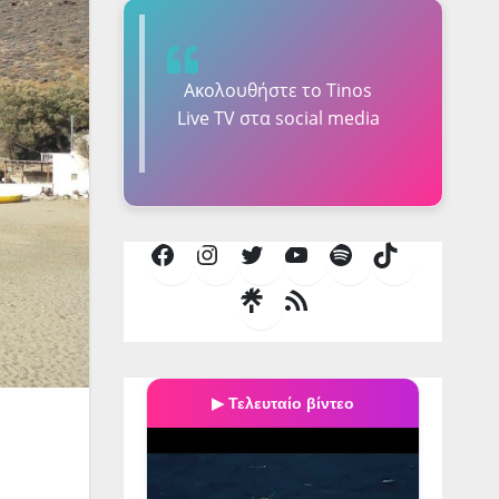
Ακολουθήστε τo Tinos
Live TV στα social media
Facebook
Instagram
Twitter
YouTube
Spotify
TikTok
Τροφοδοσία
RSS
▶ Τελευταίο βίντεο