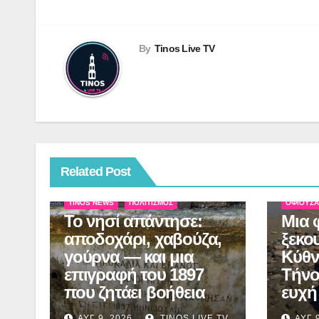
By
Tinos Live TV
Related Post
TINOS N
TINOS NEWS
ΠΟΛΙΤΙΣΜΌΣ
ΟΦΙΟΎΣ
Το νησί απάντησε:
Μια 
αποδοχάρι, χαβούζα,
ξεκο
γούρνα — και μια
Κύθν
επιγραφή του 1897
Τήνο
που ζητάει βοήθεια
ευχή
ΑΥΓ 9, 2026
TINOS LIVE TV
ΑΥΓ 