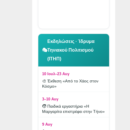
👆 Κλικ για περιήγηση
Εκδηλώσεις · Ίδρυμα
🎭
Τηνιακού Πολιτισμού
(ΙΤΗΠ)
10 Ιουλ–23 Αυγ
🎨 Έκθεση «Από το Χάος στον
Κόσμο»
3–10 Αυγ
🧒 Παιδικά εργαστήρια «Η
Μαργαρίτα επιστρέφει στην Τήνο»
9 Αυγ