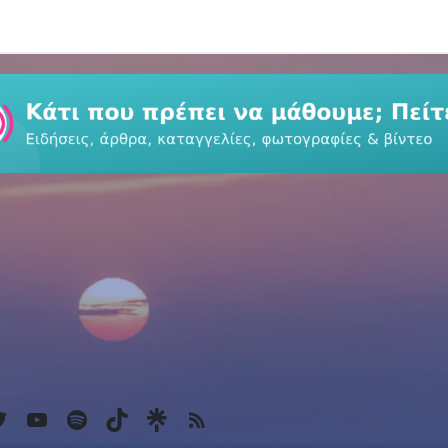
k
agram
witter
YouTube
Spotify
TikTok