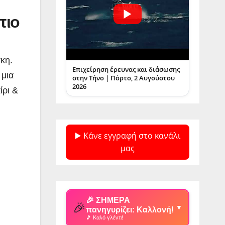
πιο
κη.
Επιχείρηση έρευνας και διάσωσης
 μια
στην Τήνο | Πόρτο, 2 Αυγούστου
2026
ίρι &
▶️ Κάνε εγγραφή στο κανάλι
μας
🎉 ΣΗΜΕΡΑ
🎉
▼
πανηγυρίζει: Καλλονή!
🎵 Καλό γλέντι!