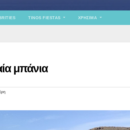
RITIES
TINOS FIESTAS
ΧΡΉΣΙΜΑ
ία μπάνια
έρη