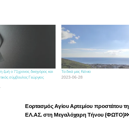
η ζωή ο 71χρονος δικηγόρος και
Τα δικά μας Κιόνια
τικός σύμβουλος Γεώργιος
2023-06-28
7
Εορτασμός Αγίου Αρτεμίου προστάτου τη
ΕΛ.ΑΣ. στη Μεγαλόχαρη Τήνου (ΦΩΤΟ)