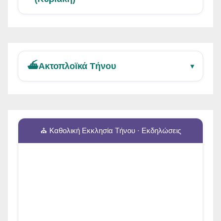
⛴️
Ακτοπλοϊκά Τήνου
▾
⛪ Καθολική Εκκλησία Τήνου · Εκδηλώσεις