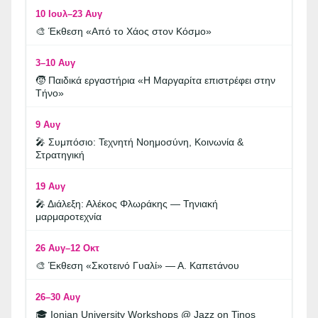
10 Ιουλ–23 Αυγ
🎨 Έκθεση «Από το Χάος στον Κόσμο»
3–10 Αυγ
🧒 Παιδικά εργαστήρια «Η Μαργαρίτα επιστρέφει στην
Τήνο»
9 Αυγ
🎤 Συμπόσιο: Τεχνητή Νοημοσύνη, Κοινωνία &
Στρατηγική
19 Αυγ
🎤 Διάλεξη: Αλέκος Φλωράκης — Τηνιακή
μαρμαροτεχνία
26 Αυγ–12 Οκτ
🎨 Έκθεση «Σκοτεινό Γυαλί» — Α. Καπετάνου
26–30 Αυγ
🎓 Ionian University Workshops @ Jazz on Tinos