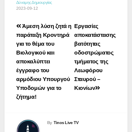
Δύναμης Δημιουργίας
2023-09-12
Πλοήγηση
Άμεση λύση ζητά η
Εργασίες
άρθρων
παράταξη Κροντηρά
αποκατάστασης
για το θέμα του
βατότητας
Βιολογικού και
οδοστρώματος
αποκαλύπτει
τμήματος της
έγγραφο του
Λεωφόρου
αρμόδιου Υπουργού
Σταυρού –
Υποδομών για το
Κιονίων
ζήτημα!
By
Tinos Live TV