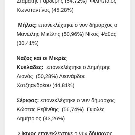
Σταμάτης Γαρδέρης (54,72%) Φιλιππαίος
Κωνσταντίνος (45,28%)
Μήλος;
επανεκλέχτηκε
ο νυν δήμαρχος ο
Μανώλης Μικέλης (50,96%) Νίκος Ψαθάς
(30,41%)
Νάξος και οι Μικρές
Κυκλάδες:
επανεκλέχτηκε ο Δημήτρης
Λιανός (50,28%) Λεονάρδος
Χατζηανδρέου (44,81%)
Σέριφος:
επανεκλέχτηκε
ο νυν δήμαρχος
Κώστας Ρεβίνθης (56,74%) Γκιολές
Δημήτριος (43,26%)
Σίκινος
επανεκλέχτηκε
ο νυν δήμαρχος