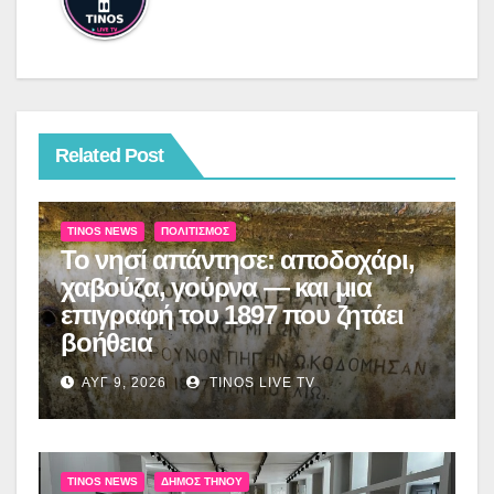
Related Post
TINOS NEWS
ΠΟΛΙΤΙΣΜΌΣ
Το νησί απάντησε: αποδοχάρι,
χαβούζα, γούρνα — και μια
επιγραφή του 1897 που ζητάει
βοήθεια
ΑΥΓ 9, 2026
TINOS LIVE TV
TINOS NEWS
ΔΉΜΟΣ ΤΉΝΟΥ