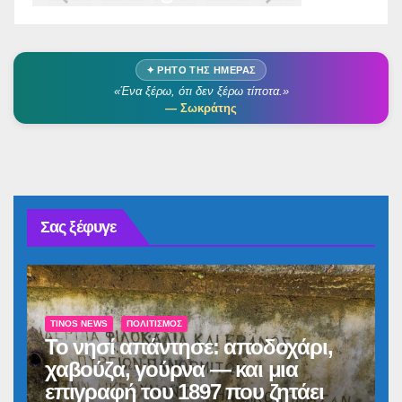
✦ ΡΗΤΌ ΤΗΣ ΗΜΈΡΑΣ
«Ένα ξέρω, ότι δεν ξέρω τίποτα.»
— Σωκράτης
Σας ξέφυγε
TINOS NEWS
ΠΟΛΙΤΙΣΜΌΣ
Το νησί απάντησε: αποδοχάρι,
χαβούζα, γούρνα — και μια
επιγραφή του 1897 που ζητάει