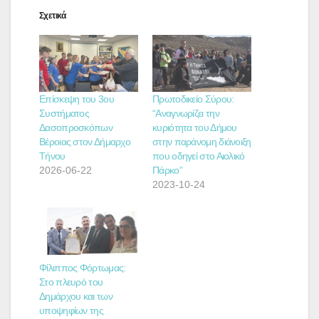
Σχετικά
Επίσκεψη του 3ου
Πρωτοδικείο Σύρου:
Συστήματος
“Αναγνωρίζει την
Δασοπροσκόπων
κυριότητα του Δήμου
Βέροιας στον Δήμαρχο
στην παράνομη διάνοιξη
Τήνου
που οδηγεί στο Αιολικό
2026-06-22
Πάρκο”
2023-10-24
Φίλιππος Φόρτωμας:
Στο πλευρό του
Δημάρχου και των
υποψηφίων της