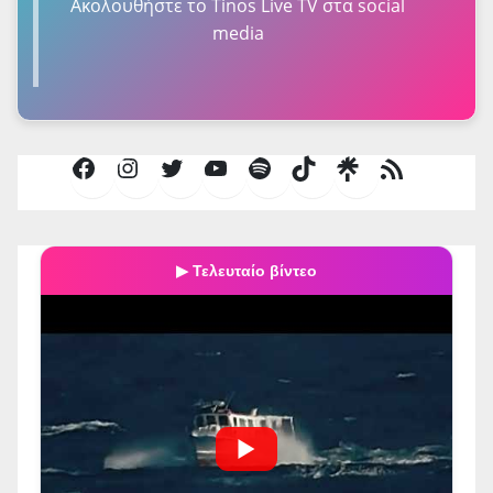
Ακολουθήστε τo Tinos Live TV στα social
media
Facebook
Instagram
Twitter
YouTube
Spotify
TikTok
Τροφοδοσία
RSS
▶ Τελευταίο βίντεο