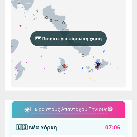
🗺️ Πατήστε για φόρτωση χάρτη
☀️
Η ώρα στους Απανταχού Τηνίους
😄
07:06
🇺🇸 Νέα Υόρκη