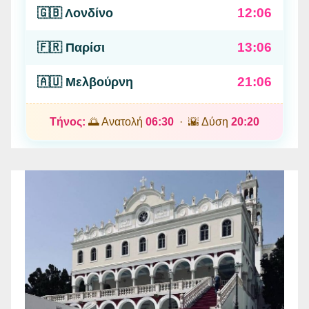
12:06
🇬🇧 Λονδίνο
13:06
🇫🇷 Παρίσι
21:06
🇦🇺 Μελβούρνη
Τήνος:
🌅 Ανατολή
06:30
· 🌇 Δύση
20:20