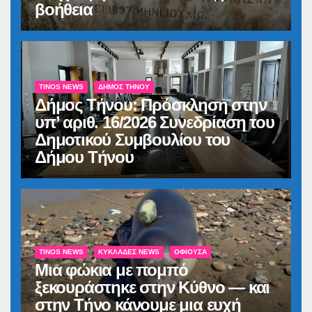
βοήθεια
TINOS NEWS
ΔΉΜΟΣ ΤΉΝΟΥ
Δήμος Τήνου: Πρόσκληση στην
υπ’ αριθ. 16/2026 Συνεδρίαση του
Δημοτικού Συμβουλίου του
Δήμου Τήνου
TINOS NEWS
ΚΥΚΛΆΔΕΣ NEWS
ΟΦΙΟΎΣΑ
Μια φώκια με πομπό
ξεκουράστηκε στην Κύθνο — και
στην Τήνο κάνουμε μια ευχή