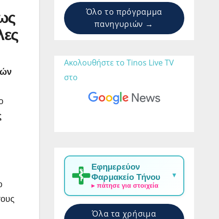
Όλο το πρόγραμμα
εως
πανηγυριών →
λες
Ακολουθήστε το Tinos Live TV 
πών
στο 
ο
ς
Εφημερεύον
▼
Φαρμακείο Τήνου
ο
▸ πάτησε για στοιχεία
τους
Όλα τα χρήσιμα