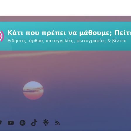
k
agram
witter
YouTube
Spotify
TikTok