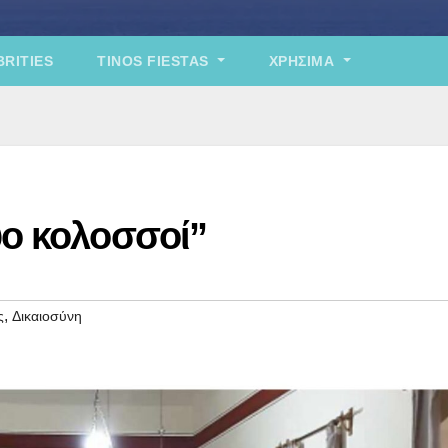
RITIES
TINOS FIESTAS
ΧΡΉΣΙΜΑ
υο κολοσσοί”
,
ς
Δικαιοσύνη