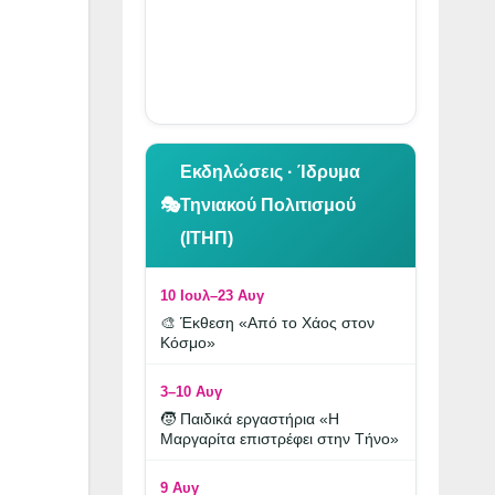
👆 Κλικ για περιήγηση
Εκδηλώσεις · Ίδρυμα
🎭
Τηνιακού Πολιτισμού
(ΙΤΗΠ)
10 Ιουλ–23 Αυγ
🎨 Έκθεση «Από το Χάος στον
Κόσμο»
3–10 Αυγ
🧒 Παιδικά εργαστήρια «Η
Μαργαρίτα επιστρέφει στην Τήνο»
9 Αυγ