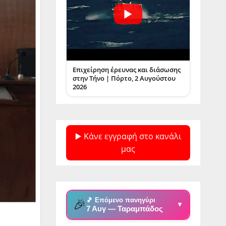
Επιχείρηση έρευνας και διάσωσης
στην Τήνο | Πόρτο, 2 Αυγούστου
2026
▶️ Κάνε εγγραφή στο κανάλι
μας
🎵 Επόμενο πανηγύρι
🎉
▼
7 Αυγ — Ταραμπάδος