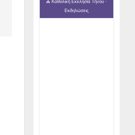
⛪ Καθολική Εκκλησία Τήνου ·
Εκδηλώσεις