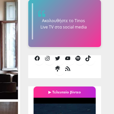
Ακολουθήστε τo Tinos
Live TV στα social media
Facebook
Instagram
Twitter
YouTube
Spotify
TikTok
Τροφοδοσία
RSS
▶ Τελευταίο βίντεο