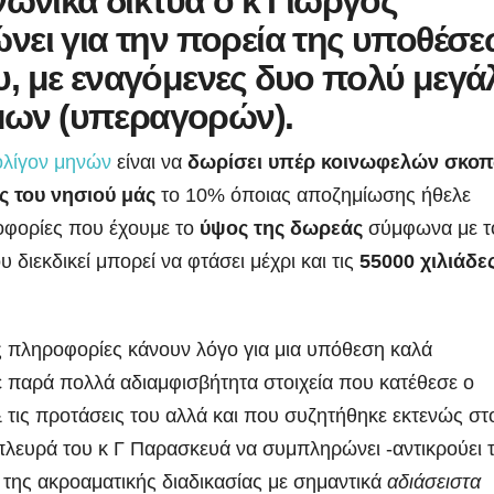
νωνικά δίκτυα ο κ Γιώργος
ει για την πορεία της υποθέσ
, με εναγόμενες δυο πολύ μεγά
ίμων (υπεραγορών).
 ολίγον μηνών
είναι να
δωρίσει υπέρ κοινωφελών σκο
ς του νησιού μάς
το 10% όποιας αποζημίωσης ήθελε
φορίες που έχουμε το
ύψος της δωρεάς
σύμφωνα με τ
διεκδικεί μπορεί να φτάσει μέχρι και τις
55000 χιλιάδε
ς πληροφορίες κάνουν λόγο για μια υπόθεση καλά
 παρά πολλά αδιαμφισβήτητα στοιχεία που κατέθεσε ο
 τις προτάσεις του αλλά και που συζητήθηκε εκτενώς στ
πλευρά του κ Γ Παρασκευά να συμπληρώνει -αντικρούει 
α της ακροαματικής διαδικασίας με σημαντικά
αδιάσειστα