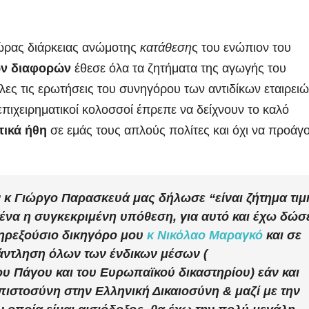
 ώρας διάρκειας ανώμοτης
κατάθεση
ς του ενώπιον του
κών διαφορών
έθεσε όλα τα ζητήματα της αγωγής του
λες τις ερωτήσεις του συνηγόρου των αντιδίκων εταιρει
 επιχειρηματικοί κολοσσοί έπρεπε να δείχνουν το καλό
τικά ήθη
σε εμάς τους απλούς πολίτες και όχι να προάγ
ν κ Γιώργο Παρασκευά μας δήλωσε “είναι ζήτημα τιμ
ένα η συγκεκριμένη υπόθεση, για αυτό και έχω δώσ
ληρεξούσιο δικηγόρο μου
κ Νικόλαο Μαραγκό
και σε
ξάντληση όλων των ένδικων μέσων (
 Πάγου και του Ευρωπαϊκού δικαστηρίου) εάν και
ιστοσύνη στην Ελληνική Δικαιοσύνη & μαζί με την