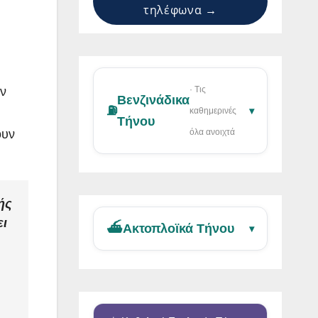
τηλέφωνα →
ών
· Τις
Βενζινάδικα
⛽
▾
καθημερινές
Τήνου
ουν
όλα ανοιχτά
ής
ει
⛴️
Ακτοπλοϊκά Τήνου
▾