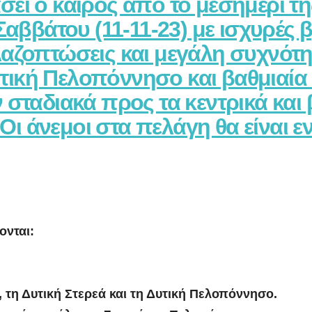
ει ο καιρός από το μεσημέρι τη
αββάτου (11-11-23) με ισχυρές β
αζοπτώσεις και μεγάλη συχνότη
δυτική Πελοπόννησο και βαθμιαία
 σταδιακά προς τα κεντρικά και
 Οι άνεμοι στα πελάγη θα είναι ε
πονται:
ο, τη Δυτική Στερεά και τη Δυτική Πελοπόννησο.