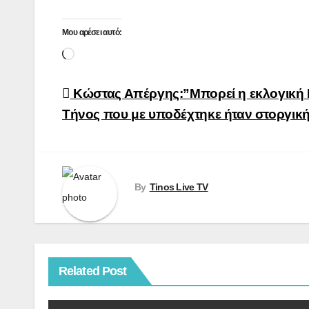
Μου αρέσει αυτό:
Loading…
Πλοήγηση
Κώστας Απέργης:”Μπορεί η εκλογική Ιθ
άρθρων
Τήνος που με υποδέχτηκε ήταν στοργική
By
Tinos Live TV
Related Post