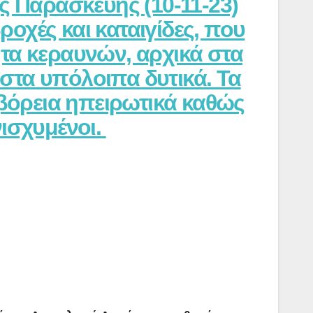
ς Παρασκευής (10-11-23)
ροχές και καταιγίδες, που
τα κεραυνών, αρχικά στα
 στα υπόλοιπα δυτικά. Τα
 βόρεια ηπειρωτικά καθώς
νισχυμένοι.