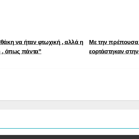
άκη να ήταν φτωχική , αλλά η
Με την πρέπουσα 
 , όπως πάντα”
εορτάστηκαν στην 