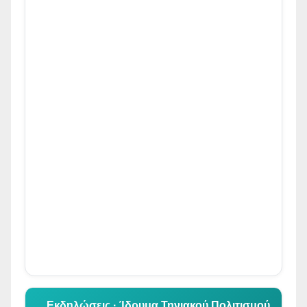
👆 Κλικ για περιήγηση
Εκδηλώσεις · Ίδρυμα Τηνιακού Πολιτισμού