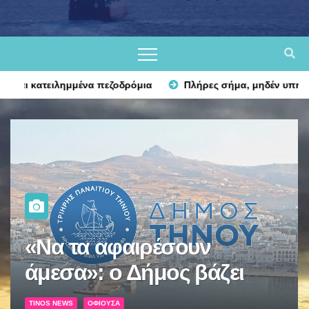
δρόμια
Πλήρες σήμα, μηδέν υπηρεσία: γιατί «κολλάει» το κι
Πλήρες σήμα, μηδέν
υπηρεσία: γιατί «κολλάει»
το κινητό στην Τήνο — και
TINOS NEWS
ΟΦΙΟΎΣΑ