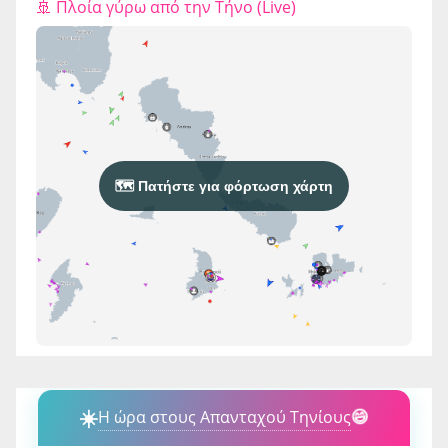
🚢 Πλοία γύρω από την Τήνο (Live)
🗺️ Πατήστε για φόρτωση χάρτη
☀️
Η ώρα στους Απανταχού Τηνίους
😄