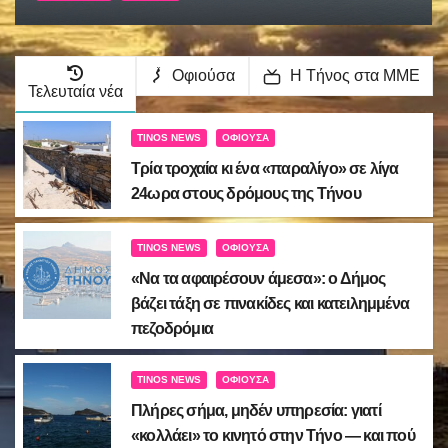
πού σταματά η οπτική ίνα
Οφιούσα
Η Τήνος στα ΜΜΕ
Τελευταία νέα
TINOS NEWS
ΟΦΙΟΎΣΑ
Τρία τροχαία κι ένα «παραλίγο» σε λίγα
24ωρα στους δρόμους της Τήνου
TINOS NEWS
ΟΦΙΟΎΣΑ
«Να τα αφαιρέσουν άμεσα»: ο Δήμος
βάζει τάξη σε πινακίδες και κατειλημμένα
πεζοδρόμια
TINOS NEWS
ΟΦΙΟΎΣΑ
Πλήρες σήμα, μηδέν υπηρεσία: γιατί
«κολλάει» το κινητό στην Τήνο — και πού