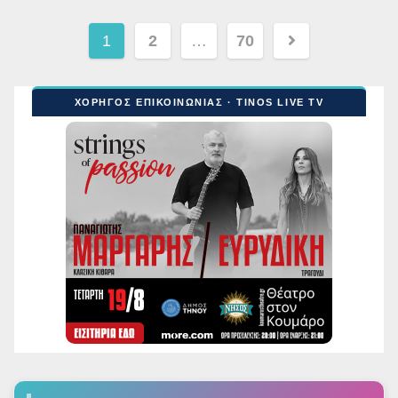
Σελιδοποίηση
1
2
…
70
άρθρων
ΧΟΡΗΓΟΣ ΕΠΙΚΟΙΝΩΝΙΑΣ · TINOS LIVE TV