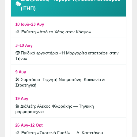
🎭
(ΙΤΗΠ)
10 Ιουλ–23 Αυγ
🎨 Έκθεση «Από το Χάος στον Κόσμο»
3–10 Αυγ
🧒 Παιδικά εργαστήρια «Η Μαργαρίτα επιστρέφει στην
Τήνο»
9 Αυγ
🎤 Συμπόσιο: Τεχνητή Νοημοσύνη, Κοινωνία &
Στρατηγική
19 Αυγ
🎤 Διάλεξη: Αλέκος Φλωράκης — Τηνιακή
μαρμαροτεχνία
26 Αυγ–12 Οκτ
🎨 Έκθεση «Σκοτεινό Γυαλί» — Α. Καπετάνου