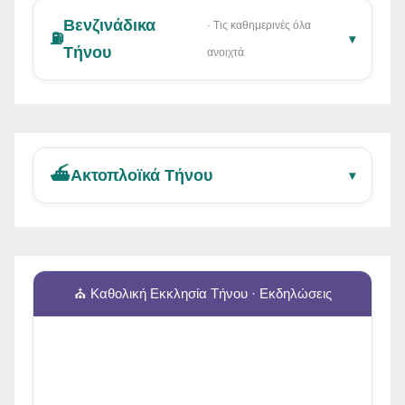
Βενζινάδικα
· Τις καθημερινές όλα
⛽
▾
Τήνου
ανοιχτά
⛴️
Ακτοπλοϊκά Τήνου
▾
⛪ Καθολική Εκκλησία Τήνου · Εκδηλώσεις