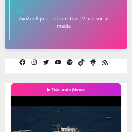
Ακολουθήστε τo Tinos Live TV στα social
media
Facebook
Instagram
Twitter
YouTube
Spotify
TikTok
Τροφοδοσία
RSS
▶ Τελευταίο βίντεο