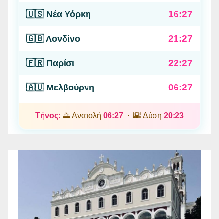
16:27
🇺🇸 Νέα Υόρκη
21:27
🇬🇧 Λονδίνο
22:27
🇫🇷 Παρίσι
06:27
🇦🇺 Μελβούρνη
Τήνος:
🌅 Ανατολή
06:27
· 🌇 Δύση
20:23