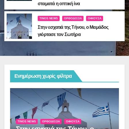
σταματά η οπτική ίνα
TINOS NEWS
ΟΡΘΟΔΟΞΊΑ
ΟΦΙΟΎΣΑ
Στην εσχατιά της Τήνου, ο Μαμάδος
γιόρτασε τον Σωτήρα
Ενημέρωση χωρίς φίλτρα
T
:
Ε
2
TINOS NEWS
ΟΡΘΟΔΟΞΊΑ
ΟΦΙΟΎΣΑ
Στην εσχατιά της Τήνου, ο
Κ