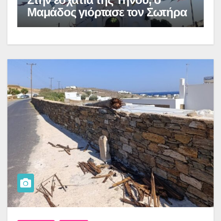
Μαμάδος γιόρτασε τον Σωτήρα
Π