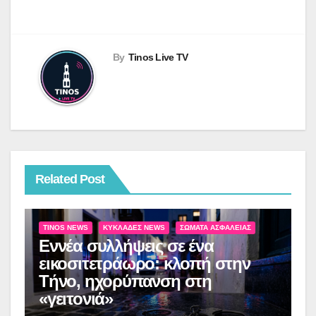
By
Tinos Live TV
Related Post
TINOS NEWS
ΚΥΚΛΆΔΕΣ NEWS
ΣΏΜΑΤΑ ΑΣΦΑΛΕΊΑΣ
Εννέα συλλήψεις σε ένα
εικοσιτετράωρο: κλοπή στην
Τήνο, ηχορύπανση στη
«γειτονιά»