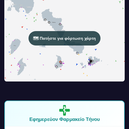
🗺️ Πατήστε για φόρτωση χάρτη
Εφημερεύον Φαρμακείο Τήνου