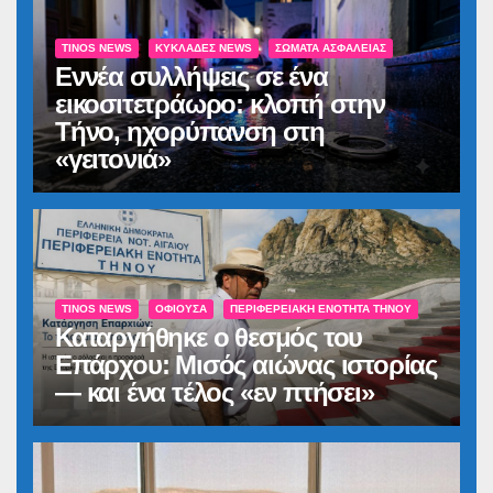
TINOS NEWS
ΚΥΚΛΆΔΕΣ NEWS
ΣΏΜΑΤΑ ΑΣΦΑΛΕΊΑΣ
Εννέα συλλήψεις σε ένα
εικοσιτετράωρο: κλοπή στην
Τήνο, ηχορύπανση στη
«γειτονιά»
TINOS NEWS
ΟΦΙΟΎΣΑ
ΠΕΡΙΦΕΡΕΙΑΚΉ ΕΝΌΤΗΤΑ ΤΉΝΟΥ
Καταργήθηκε ο θεσμός του
Επάρχου: Μισός αιώνας ιστορίας
— και ένα τέλος «εν πτήσει»