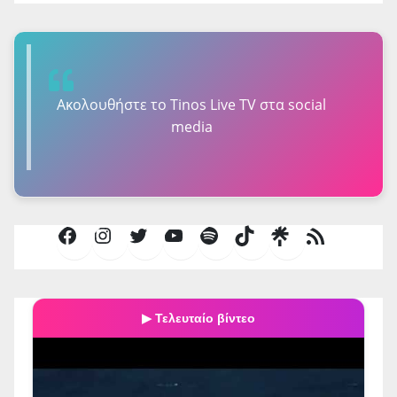
Ακολουθήστε τo Tinos Live TV στα social
media
Facebook
Instagram
Twitter
YouTube
Spotify
TikTok
Τροφοδοσία
RSS
▶ Τελευταίο βίντεο