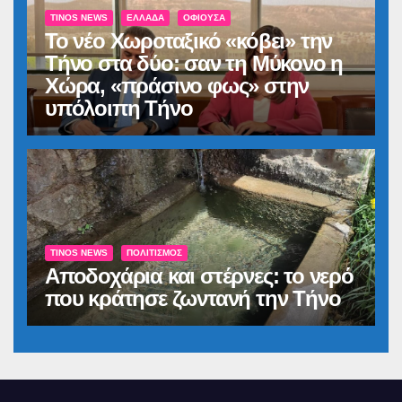
TINOS NEWS
ΕΛΛΆΔΑ
ΟΦΙΟΎΣΑ
Το νέο Χωροταξικό «κόβει» την
Τήνο στα δύο: σαν τη Μύκονο η
Χώρα, «πράσινο φως» στην
υπόλοιπη Τήνο
TINOS NEWS
ΠΟΛΙΤΙΣΜΌΣ
Αποδοχάρια και στέρνες: το νερό
που κράτησε ζωντανή την Τήνο