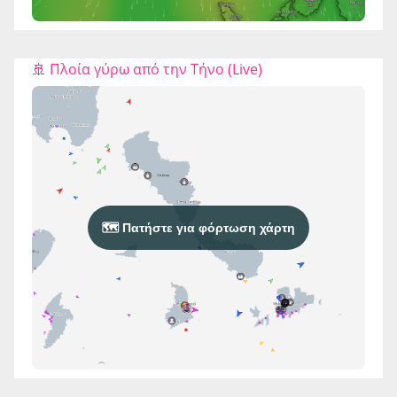
🚢 Πλοία γύρω από την Τήνο (Live)
🗺️ Πατήστε για φόρτωση χάρτη