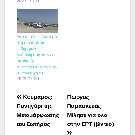
2023-09-20
Δήμος Τήνου: Αυστηρά
μέτρα ασφαλείας,
καθημερινή
πεζοδρόμηση και νέες
υποδομές
προσβασιμότητας στην
παραλιακή ζώνη
2026-07-30
Πλοήγηση
Κουμάρος:
Γιώργος
άρθρων
Πανηγύρι της
Παρασκευάς:
Μεταμόρφωσης
Μίλησε για όλα
του Σωτήρος
στην ΕΡΤ (βίντεο)