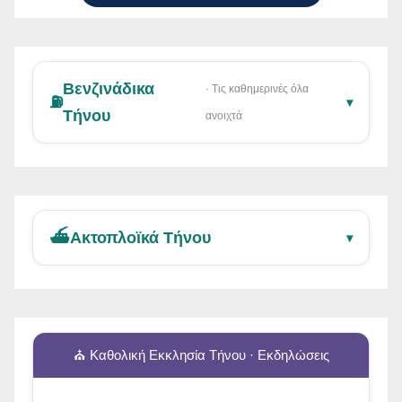
Βενζινάδικα
· Τις καθημερινές όλα
⛽
▾
Τήνου
ανοιχτά
⛴️
Ακτοπλοϊκά Τήνου
▾
⛪ Καθολική Εκκλησία Τήνου · Εκδηλώσεις