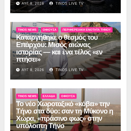
ΑΥΓ 8, 2026
TINOS LIVE TV
TINOS NEWS
ΟΦΙΟΎΣΑ
ΠΕΡΙΦΕΡΕΙΑΚΉ ΕΝΌΤΗΤΑ ΤΉΝΟΥ
Καταργήθηκε ο θεσμός του
Επάρχου: Μισός αιώνας
ιστορίας — και ένα τέλος «εν
πτήσει»
ΑΥΓ 8, 2026
TINOS LIVE TV
TINOS NEWS
ΕΛΛΆΔΑ
ΟΦΙΟΎΣΑ
Το νέο Χωροταξικό «κόβει» την
Τήνο στα δύο: σαν τη Μύκονο η
Χώρα, «πράσινο φως» στην
υπόλοιπη Τήνο