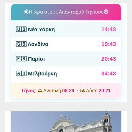
☀️
Η ώρα στους Απανταχού Τηνίους
😄
14:43
🇺🇸 Νέα Υόρκη
19:43
🇬🇧 Λονδίνο
20:43
🇫🇷 Παρίσι
04:43
🇦🇺 Μελβούρνη
Τήνος:
🌅 Ανατολή
06:29
· 🌇 Δύση
20:21