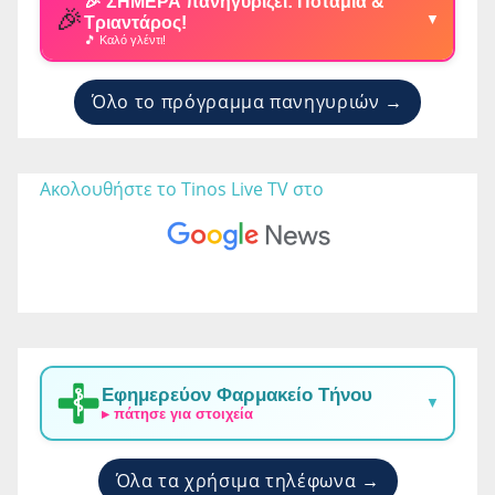
🎉 ΣΗΜΕΡΑ πανηγυρίζει: Ποταμιά &
🎉
▼
Τριαντάρος!
🎵 Καλό γλέντι!
Όλο το πρόγραμμα πανηγυριών →
Ακολουθήστε το Tinos Live TV στο 
Εφημερεύον Φαρμακείο Τήνου
▼
▸ πάτησε για στοιχεία
Όλα τα χρήσιμα τηλέφωνα →