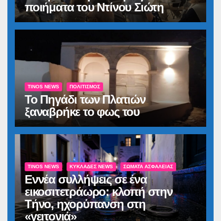
ποιήματα του Ντίνου Σιώτη
TINOS NEWS
ΠΟΛΙΤΙΣΜΌΣ
Το Πηγάδι των Πλατιών
ξαναβρήκε το φως του
TINOS NEWS
ΚΥΚΛΆΔΕΣ NEWS
ΣΏΜΑΤΑ ΑΣΦΑΛΕΊΑΣ
Εννέα συλλήψεις σε ένα
εικοσιτετράωρο: κλοπή στην
Τήνο, ηχορύπανση στη
«γειτονιά»