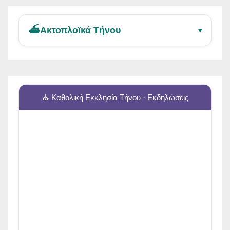
⛴️
Ακτοπλοϊκά Τήνου
▾
⛪ Καθολική Εκκλησία Τήνου · Εκδηλώσεις