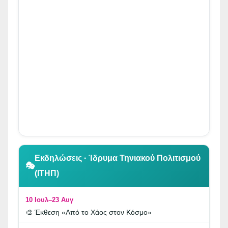
👆 Κλικ για περιήγηση
Εκδηλώσεις · Ίδρυμα Τηνιακού Πολιτισμού
🎭
(ΙΤΗΠ)
10 Ιουλ–23 Αυγ
🎨 Έκθεση «Από το Χάος στον Κόσμο»