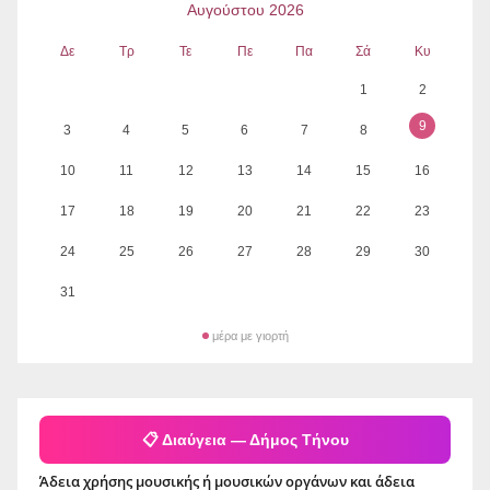
Αυγούστου 2026
Δε
Τρ
Τε
Πε
Πα
Σά
Κυ
1
2
9
3
4
5
6
7
8
10
11
12
13
14
15
16
17
18
19
20
21
22
23
24
25
26
27
28
29
30
31
μέρα με γιορτή
📋 Διαύγεια — Δήμος Τήνου
Άδεια χρήσης μουσικής ή μουσικών οργάνων και άδεια