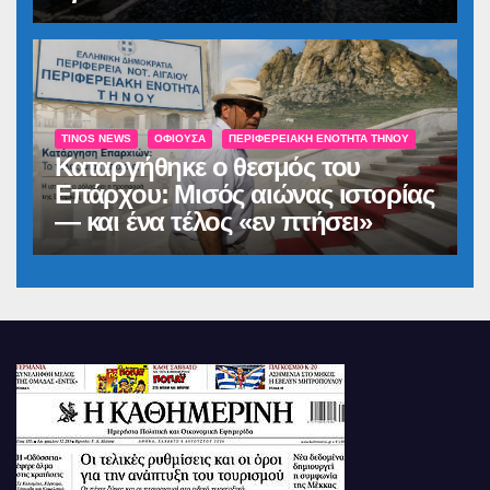
TINOS NEWS
ΟΦΙΟΎΣΑ
ΠΕΡΙΦΕΡΕΙΑΚΉ ΕΝΌΤΗΤΑ ΤΉΝΟΥ
Καταργήθηκε ο θεσμός του
Επάρχου: Μισός αιώνας ιστορίας
— και ένα τέλος «εν πτήσει»