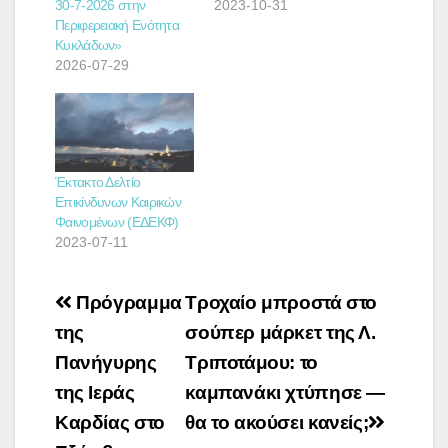
30-7-2026 στην
2023-10-31
Περιφερειακή Ενότητα
Κυκλάδων»
2026-07-29
Έκτακτο Δελτίο
Επικίνδυνων Καιρικών
Φαινομένων (ΕΔΕΚΦ)
2023-07-11
Πλοήγηση
Πρόγραμμα
Τροχαίο μπροστά στο
άρθρων
της
σούπερ μάρκετ της Λ.
Πανήγυρης
Τριποτάμου: το
της Ιεράς
καμπανάκι χτύπησε —
Καρδίας στο
θα το ακούσει κανείς;