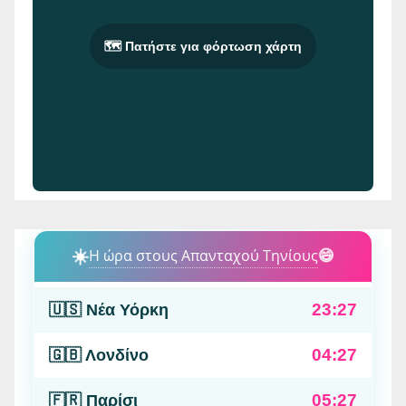
🗺️ Πατήστε για φόρτωση χάρτη
☀️
Η ώρα στους Απανταχού Τηνίους
😄
23:27
🇺🇸 Νέα Υόρκη
04:27
🇬🇧 Λονδίνο
05:27
🇫🇷 Παρίσι