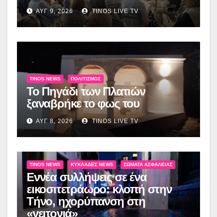
ΑΥΓ 9, 2026
TINOS LIVE TV
TINOS NEWS
ΠΟΛΙΤΙΣΜΌΣ
Το Πηγάδι των Πλατιών
ξαναβρήκε το φως του
ΑΥΓ 8, 2026
TINOS LIVE TV
TINOS NEWS
ΚΥΚΛΆΔΕΣ NEWS
ΣΏΜΑΤΑ ΑΣΦΑΛΕΊΑΣ
Εννέα συλλήψεις σε ένα
εικοσιτετράωρο: κλοπή στην
Τήνο, ηχορύπανση στη
«γειτονιά»