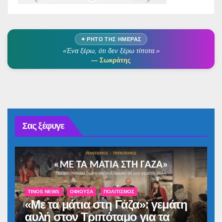
✦ ΡΗΤΌ ΤΗΣ ΗΜΈΡΑΣ
«Ένα ξέρω, ότι δεν ξέρω τίποτα.»
— Σωκράτης
Σας ξέφυγε
TINOS NEWS
ΟΦΙΟΎΣΑ
ΠΟΛΙΤΙΣΜΌΣ
«Με τα μάτια στη Γάζα»: γεμάτη
αυλή στον Τριπόταμο για τα