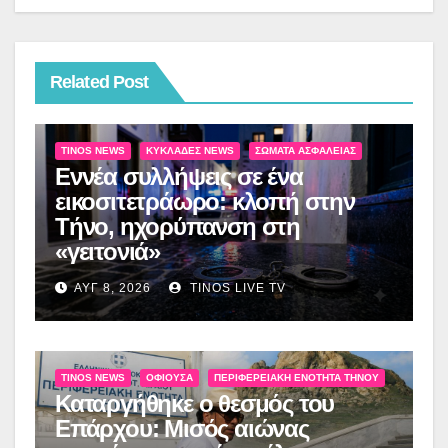
Related Post
TINOS NEWS
ΚΥΚΛΆΔΕΣ NEWS
ΣΏΜΑΤΑ ΑΣΦΑΛΕΊΑΣ
Εννέα συλλήψεις σε ένα
εικοσιτετράωρο: κλοπή στην
Τήνο, ηχορύπανση στη
«γειτονιά»
ΑΥΓ 8, 2026
TINOS LIVE TV
TINOS NEWS
ΟΦΙΟΎΣΑ
ΠΕΡΙΦΕΡΕΙΑΚΉ ΕΝΌΤΗΤΑ ΤΉΝΟΥ
Καταργήθηκε ο θεσμός του
Επάρχου: Μισός αιώνας