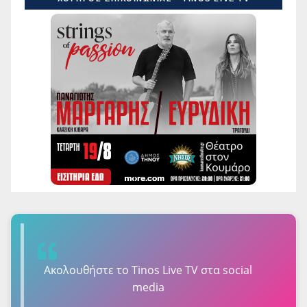
Ακολουθήστε τo Tinos Live TV στα social
media