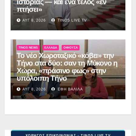
ιστορίας — και ένα τέλος «εν
πτήσει»
ΑΥΓ 8, 2026
TINOS LIVE TV
TINOS NEWS
ΕΛΛΆΔΑ
ΟΦΙΟΎΣΑ
Το νέο Χωροταξικό «κόβει» την
Τήνο στα δύο: σαν τη Μύκονο η
Χώρα, «πράσινο φως» στην
υπόλοιπη Τήνο
ΑΥΓ 8, 2026
ΈΦΗ ΒΑΛΊΛΑ
ΧΟΡΗΓΟΣ ΕΠΙΚΟΙΝΩΝΙΑΣ · TINOS LIVE TV