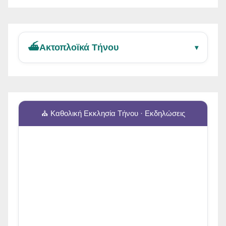
⛴️
Ακτοπλοϊκά Τήνου
▾
⛪ Καθολική Εκκλησία Τήνου · Εκδηλώσεις