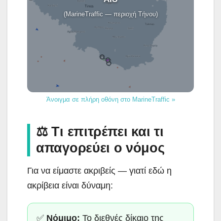
(MarineTraffic — περιοχή Τήνου)
Άνοιγμα σε πλήρη οθόνη στο MarineTraffic »
⚖️ Τι επιτρέπει και τι
απαγορεύει ο νόμος
Για να είμαστε ακριβείς — γιατί εδώ η
ακρίβεια είναι δύναμη:
✅
Νόμιμο:
Το διεθνές δίκαιο της