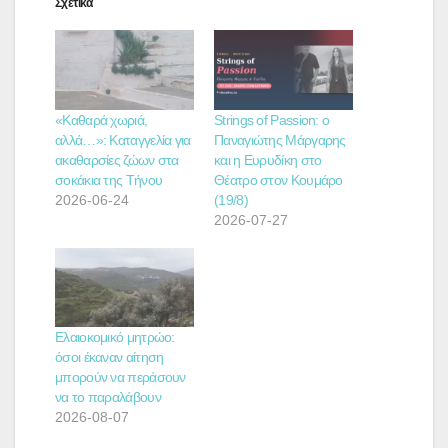
Σχετικά
«Καθαρά χωριά,
Strings of Passion: ο
αλλά…»: Καταγγελία για
Παναγιώτης Μάργαρης
ακαθαρσίες ζώων στα
και η Ευρυδίκη στο
σοκάκια της Τήνου
Θέατρο στον Κουμάρο
2026-06-24
(19/8)
2026-07-27
Ελαιοκομικό μητρώο:
όσοι έκαναν αίτηση
μπορούν να περάσουν
να το παραλάβουν
2026-08-07