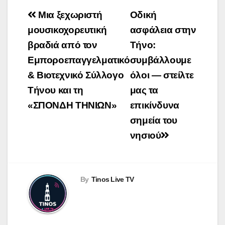
Πλοήγηση
Μια ξεχωριστή
Οδική
άρθρων
μουσικοχορευτική
ασφάλεια στην
βραδιά από τον
Τήνο:
Εμποροεπαγγελματικό
συμβάλλουμε
& Βιοτεχνικό Σύλλογο
όλοι — στείλτε
Τήνου και τη
μας τα
«ΣΠΟΝΔΗ ΤΗΝΙΩΝ»
επικίνδυνα
σημεία του
νησιού
By
Tinos Live TV