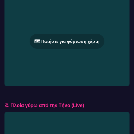
🗺️ Πατήστε για φόρτωση χάρτη
🚢 Πλοία γύρω από την Τήνο (Live)