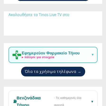
Ακολουθήστε το Tinos Live TV στο 
Εφημερεύον Φαρμακείο Τήνου
▼
▸ πάτησε για στοιχεία
Όλα τα χρήσιμα τηλέφωνα →
Βενζινάδικα
· Τις καθημερινές όλα
⛽
▾
Τήνου
ανοιχτά