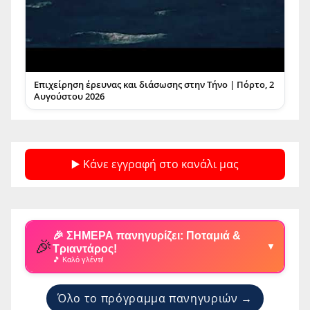
Επιχείρηση έρευνας και διάσωσης στην Τήνο | Πόρτο, 2
Αυγούστου 2026
▶️ Κάνε εγγραφή στο κανάλι μας
🎉 ΣΗΜΕΡΑ πανηγυρίζει: Ποταμιά &
🎉
▼
Τριαντάρος!
🎵 Καλό γλέντι!
Όλο το πρόγραμμα πανηγυριών →