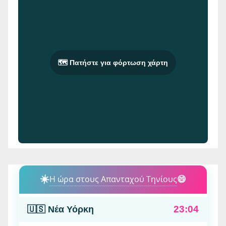
🗺️ Πατήστε για φόρτωση χάρτη
☀️
Η ώρα στους Απανταχού Τηνίους
😄
23:04
🇺🇸 Νέα Υόρκη