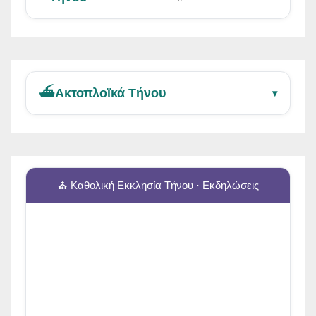
⛴️
Ακτοπλοϊκά Τήνου
▾
⛪ Καθολική Εκκλησία Τήνου · Εκδηλώσεις