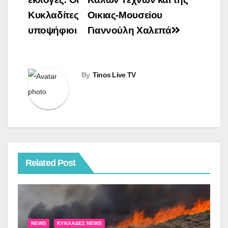
άρθρων
Κυκλαδίτες
Οικιας-Μουσείου
υποψήφιοι
Γιαννούλη Χαλεπά
By
Tinos Live TV
Related Post
NEWS
ΚΥΚΛΆΔΕΣ NEWS