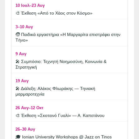
10 Ιουλ–23 Αυγ
🎨 Έκθεση «Από το Χάος στον Κόσμο»
3–10 Αυγ
🧒 Παιδικά εργαστήρια «Η Μαργαρίτα επιστρέφει στην
Τήνο»
9 Αυγ
🎤 Συμπόσιο: Τεχνητή Νοημοσύνη, Κοινωνία &
Στρατηγική
19 Αυγ
🎤 Διάλεξη: Αλέκος Φλωράκης — Τηνιακή
μαρμαροτεχνία
26 Αυγ–12 Οκτ
🎨 Έκθεση «Σκοτεινό Γυαλί» — Α. Καπετάνου
26–30 Αυγ
🎓 Ionian University Workshops @ Jazz on Tinos