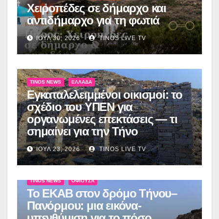
Χειροπέδες σε δήμαρχο και
αντιδήμαρχο για τη φωτιά
ΙΟΎΛ 30, 2026
TINOS LIVE TV
TINOS NEWS
ΕΛΛΆΔΑ
Εγκαταλελειμμένοι οικισμοί: το
σχέδιο του ΥΠΕΝ για
οργανωμένες επεκτάσεις — τι
σημαίνει για την Τήνο
ΙΟΎΛ 23, 2026
TINOS LIVE TV
TINOS NEWS
ΟΦΙΟΎΣΑ
Το ΕΚΑΒ στον δρόμο Τήνου–
Πανόρμου: μια εικόνα-
υπενθύμιση για το πόσο