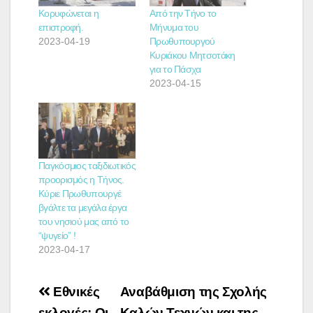
Κορυφώνεται η
Από την Τήνο το
επιστροφή.
Μήνυμα του
2023-04-19
Πρωθυπουργού
Κυριάκου Μητσοτάκη
για το Πάσχα
2023-04-15
Παγκόσμιος ταξιδιωτικός
προορισμός η Τήνος.
Κύριε Πρωθυπουργέ
βγάλτε τα μεγάλα έργα
του νησιού μας από το
“ψυγείο” !
2023-04-17
Πλοήγηση
Εθνικές
Αναβάθμιση της Σχολής
εκλογές: Οι
Καλών Τεχνών και της