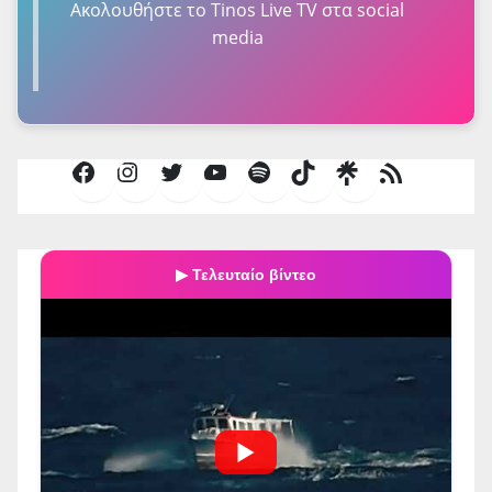
Ακολουθήστε τo Tinos Live TV στα social
media
Facebook
Instagram
Twitter
YouTube
Spotify
TikTok
Τροφοδοσία
RSS
▶ Τελευταίο βίντεο