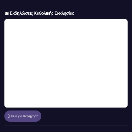
📅 Εκδηλώσεις Καθολικής Εκκλησίας
👆 Κλικ για περιήγηση