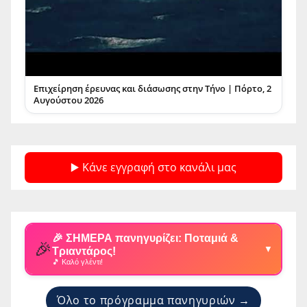
Επιχείρηση έρευνας και διάσωσης στην Τήνο | Πόρτο, 2
Αυγούστου 2026
▶️ Κάνε εγγραφή στο κανάλι μας
🎉 ΣΗΜΕΡΑ πανηγυρίζει: Ποταμιά &
🎉
▼
Τριαντάρος!
🎵 Καλό γλέντι!
Όλο το πρόγραμμα πανηγυριών →