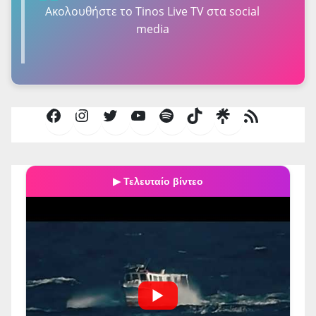
Ακολουθήστε τo Tinos Live TV στα social
media
Facebook
Instagram
Twitter
YouTube
Spotify
TikTok
Τροφοδοσία
RSS
▶ Τελευταίο βίντεο