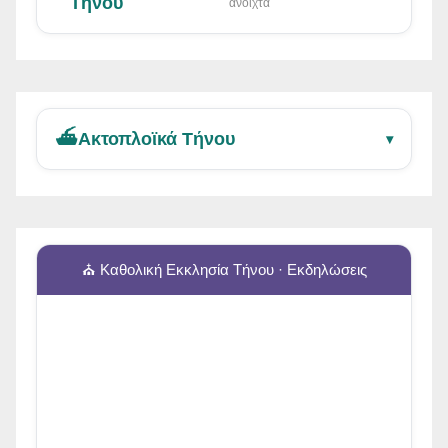
Τήνου
ανοιχτά
⛴️
Ακτοπλοϊκά Τήνου
▾
⛪ Καθολική Εκκλησία Τήνου · Εκδηλώσεις