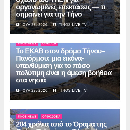
οργανωμένες επεκτάσεις — τι
σημαίνει για την Τήνο
ΙΟΎΛ 23, 2026
TINOS LIVE TV
TINOS NEWS
ΟΦΙΟΎΣΑ
Το ΕΚΑΒ στον δρόμο Τήνου–
Πανόρμου: μια εικόνα-
υπενθύμιση για το πόσο
πολύτιμη είναι η άμεση βοήθεια
στα νησιά
ΙΟΎΛ 23, 2026
TINOS LIVE TV
TINOS NEWS
ΟΡΘΟΔΟΞΊΑ
204 χρόνια από το Όραμα της