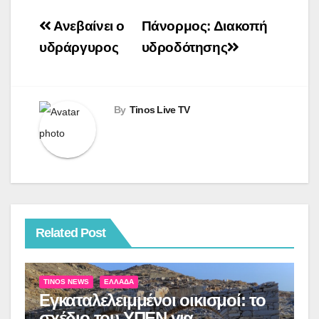
Πλοήγηση
Ανεβαίνει ο
Πάνορμος: Διακοπή
άρθρων
υδράργυρος
υδροδότησης
By
Tinos Live TV
Related Post
TINOS NEWS
ΕΛΛΆΔΑ
Εγκαταλελειμμένοι οικισμοί: το
σχέδιο του ΥΠΕΝ για