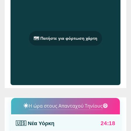
🗺️ Πατήστε για φόρτωση χάρτη
☀️
Η ώρα στους Απανταχού Τηνίους
😄
24:18
🇺🇸 Νέα Υόρκη