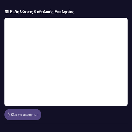
📅 Εκδηλώσεις Καθολικής Εκκλησίας
👆 Κλικ για περιήγηση