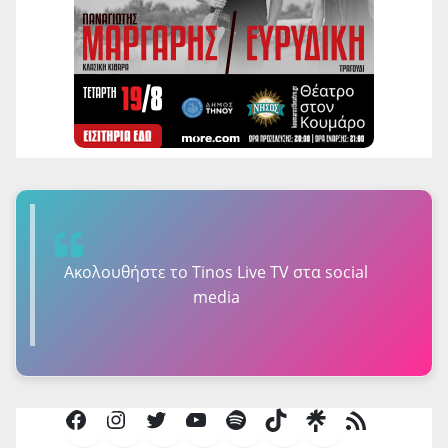
Ακολουθήστε τo Tinos Live TV στα social
media
Facebook
Instagram
Twitter
YouTube
Spotify
TikTok
Τροφοδοσία