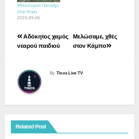
Φθινοπωρινό Πανυγήρι
στην Κώμη
2023-09-06
Πλοήγηση
Αδόκητος χαμός
Μελώσαμε, χθές
άρθρων
νεαρού παιδιού
στον Κάμπο
By
Tinos Live TV
Related Post