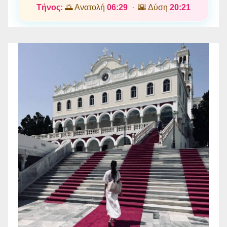
Τήνος:
🌅 Ανατολή
06:29
· 🌇 Δύση
20:21