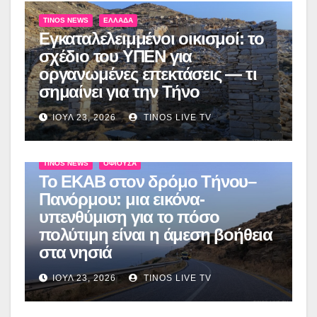
TINOS NEWS
ΕΛΛΆΔΑ
Εγκαταλελειμμένοι οικισμοί: το
σχέδιο του ΥΠΕΝ για
οργανωμένες επεκτάσεις — τι
σημαίνει για την Τήνο
ΙΟΎΛ 23, 2026
TINOS LIVE TV
TINOS NEWS
ΟΦΙΟΎΣΑ
Το ΕΚΑΒ στον δρόμο Τήνου–
Πανόρμου: μια εικόνα-
υπενθύμιση για το πόσο
πολύτιμη είναι η άμεση βοήθεια
στα νησιά
ΙΟΎΛ 23, 2026
TINOS LIVE TV