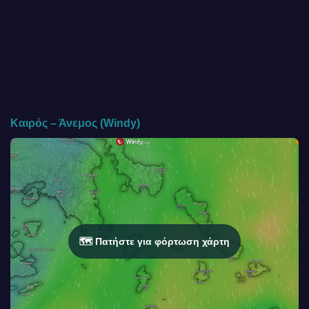
Καιρός – Άνεμος (Windy)
🗺️ Πατήστε για φόρτωση χάρτη