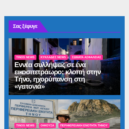
Σας ξέφυγε
TINOS NEWS
ΚΥΚΛΆΔΕΣ NEWS
ΣΏΜΑΤΑ ΑΣΦΑΛΕΊΑΣ
Εννέα συλλήψεις σε ένα
εικοσιτετράωρο: κλοπή στην
Τήνο, ηχορύπανση στη
«γειτονιά»
TINOS NEWS
ΟΦΙΟΎΣΑ
ΠΕΡΙΦΕΡΕΙΑΚΉ ΕΝΌΤΗΤΑ ΤΉΝΟΥ