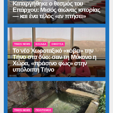
Καταργήθηκε ο θεσμός του
Επάρχου: Μισός αιώνας ιστορίας
— και ένα τέλος «εν πτήσει»
TINOS NEWS
ΕΛΛΆΔΑ
ΟΦΙΟΎΣΑ
Το νέο Χωροταξικό «κόβει» την
Τήνο στα δύο: σαν τη Μύκονο η
Χώρα, «πράσινο φως» στην
υπόλοιπη Τήνο
TINOS NEWS
ΠΟΛΙΤΙΣΜΌΣ