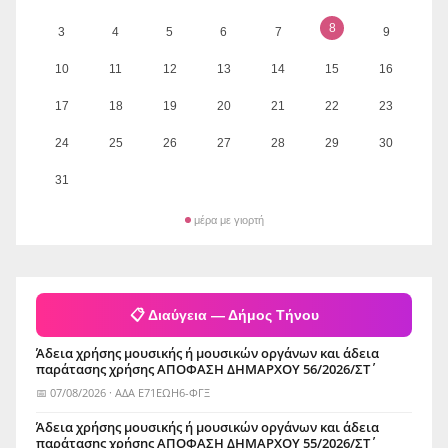
8
3
4
5
6
7
9
10
11
12
13
14
15
16
17
18
19
20
21
22
23
24
25
26
27
28
29
30
31
μέρα με γιορτή
📋 Διαύγεια — Δήμος Τήνου
Άδεια χρήσης μουσικής ή μουσικών οργάνων και άδεια
παράτασης χρήσης ΑΠΟΦΑΣΗ ΔΗΜΑΡΧΟΥ 56/2026/ΣΤ΄
📅 07/08/2026 · ΑΔΑ Ε71ΕΩΗ6-ΦΓΞ
Άδεια χρήσης μουσικής ή μουσικών οργάνων και άδεια
παράτασης χρήσης ΑΠΟΦΑΣΗ ΔΗΜΑΡΧΟΥ 55/2026/ΣΤ΄