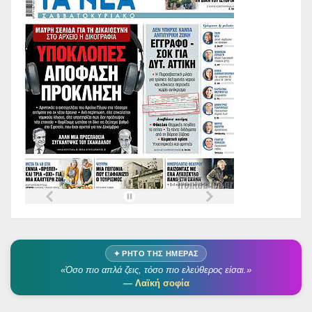
✦ ΡΗΤΌ ΤΗΣ ΗΜΈΡΑΣ
«Όσο πιο απλά ζεις, τόσο πιο ελεύθερος είσαι.»
— Λαϊκή σοφία