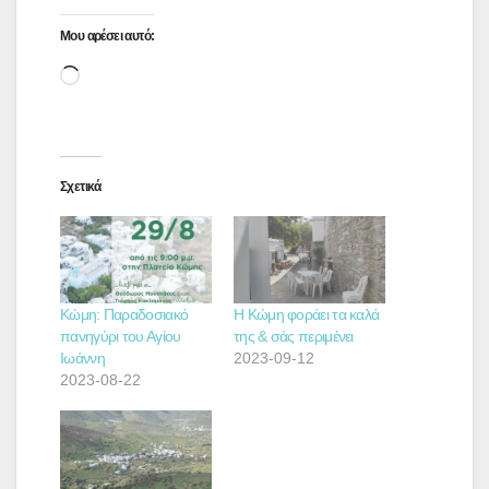
Μου αρέσει αυτό:
Loading…
Σχετικά
Κώμη: Παραδοσιακό
Η Κώμη φοράει τα καλά
πανηγύρι του Αγίου
της & σάς περιμένει
Ιωάννη
2023-09-12
2023-08-22