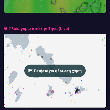
🚢 Πλοία γύρω από την Τήνο (Live)
🗺️ Πατήστε για φόρτωση χάρτη