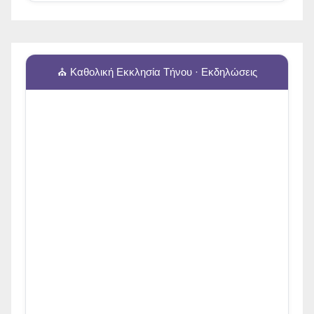
⛪ Καθολική Εκκλησία Τήνου · Εκδηλώσεις