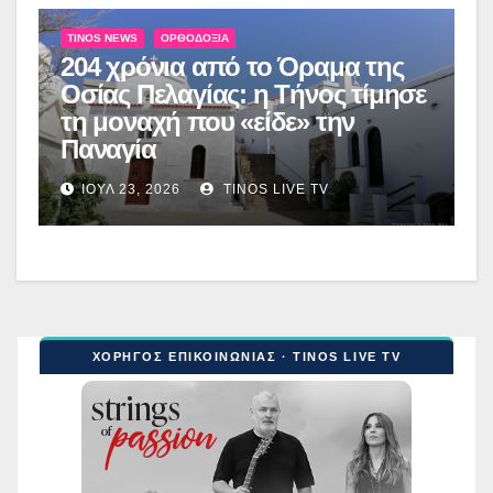
TINOS NEWS
ΟΡΘΟΔΟΞΊΑ
204 χρόνια από το Όραμα της
Οσίας Πελαγίας: η Τήνος τίμησε
τη μοναχή που «είδε» την
Παναγία
ΙΟΎΛ 23, 2026
TINOS LIVE TV
ΧΟΡΗΓΟΣ ΕΠΙΚΟΙΝΩΝΙΑΣ · TINOS LIVE TV