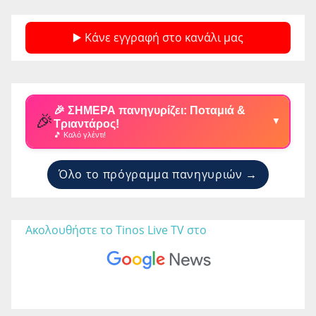
▶️ Κάνε εγγραφή στο κανάλι μας
🎉 ΣΗΜΕΡΑ πανηγυρίζει: Ποταμιά &
🎉
▼
Τριαντάρος!
🎵 Καλό γλέντι!
Όλο το πρόγραμμα πανηγυριών →
Ακολουθήστε το Tinos Live TV στο 