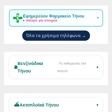
Εφημερεύον Φαρμακείο Τήνου
▼
▸ πάτησε για στοιχεία
Όλα τα χρήσιμα τηλέφωνα →
Βενζινάδικα
· Τις καθημερινές όλα
⛽
▾
Τήνου
ανοιχτά
⛴️
Ακτοπλοϊκά Τήνου
▾