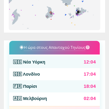
☀️
Η ώρα στους Απανταχού Τηνίους
😄
12:04
🇺🇸 Νέα Υόρκη
17:04
🇬🇧 Λονδίνο
18:04
🇫🇷 Παρίσι
02:04
🇦🇺 Μελβούρνη