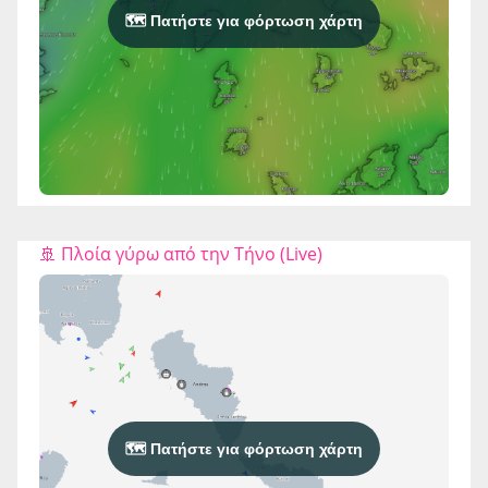
🗺️ Πατήστε για φόρτωση χάρτη
🚢 Πλοία γύρω από την Τήνο (Live)
🗺️ Πατήστε για φόρτωση χάρτη