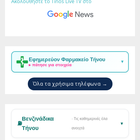
Ακολουθήστε το Tinos Live TV στο 
Εφημερεύον Φαρμακείο Τήνου
▼
▸ πάτησε για στοιχεία
Όλα τα χρήσιμα τηλέφωνα →
Βενζινάδικα
· Τις καθημερινές όλα
⛽
▾
Τήνου
ανοιχτά