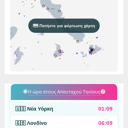
🗺️ Πατήστε για φόρτωση χάρτη
☀️
Η ώρα στους Απανταχού Τηνίους
😄
01:09
🇺🇸 Νέα Υόρκη
06:09
🇬🇧 Λονδίνο