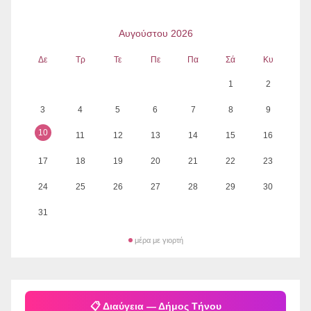
Αυγούστου 2026
Δε
Τρ
Τε
Πε
Πα
Σά
Κυ
1
2
3
4
5
6
7
8
9
10
11
12
13
14
15
16
17
18
19
20
21
22
23
24
25
26
27
28
29
30
31
μέρα με γιορτή
📋 Διαύγεια — Δήμος Τήνου