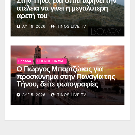
Στην Τήνο, ένα σπίτι αφήνει την
ατέλεια να γίνει η μεγαλύτερη
αρετή του
ΑΥΓ 8, 2026
TINOS LIVE TV
ΕΛΛΆΔΑ
Η ΤΉΝΟΣ ΣΤΑ ΜΜΕ
Ο Γιώργος Μπαρτζώκας για
προσκύνημα στην Παναγία της
Τήνου, δείτε φωτογραφίες
ΑΥΓ 5, 2026
TINOS LIVE TV