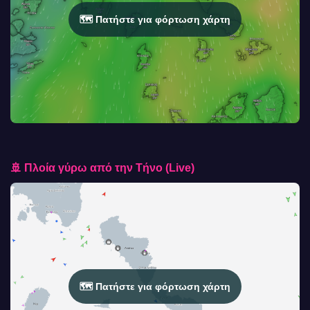
🗺️ Πατήστε για φόρτωση χάρτη
🚢 Πλοία γύρω από την Τήνο (Live)
🗺️ Πατήστε για φόρτωση χάρτη