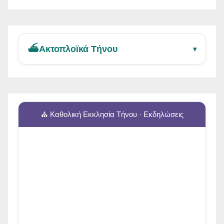
⛴️
Ακτοπλοϊκά Τήνου
▾
⛪ Καθολική Εκκλησία Τήνου · Εκδηλώσεις