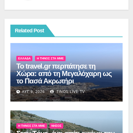
Related Post
ΕΛΛΆΔΑ
Η ΤΉΝΟΣ ΣΤΑ ΜΜΕ
Το travel.gr περπάτησε τη
Χώρα: από τη Μεγαλόχαρη ως
το Πασά Ακρωτήρι
ΑΥΓ 9, 2026
TINOS LIVE TV
Η ΤΉΝΟΣ ΣΤΑ ΜΜΕ
ΝΉΣΟΣ