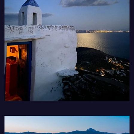
📅 Εκδηλώσεις Καθολικής Εκκλησίας