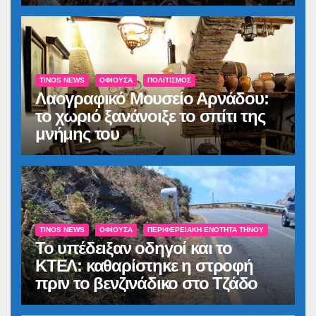
TINOS NEWS
ΟΦΙΟΎΣΑ
ΠΟΛΙΤΙΣΜΌΣ
Λαογραφικό Μουσείο Αρνάδου:
το χωριό ξανάνοιξε το σπίτι της
μνήμης του
TINOS NEWS
ΟΦΙΟΎΣΑ
ΠΕΡΙΦΕΡΕΙΑΚΉ ΕΝΌΤΗΤΑ ΤΉΝΟΥ
Το υπέδειξαν οδηγοί και το
ΚΤΕΛ: καθαρίστηκε η στροφή
πριν το βενζινάδικο στο Τζάδο