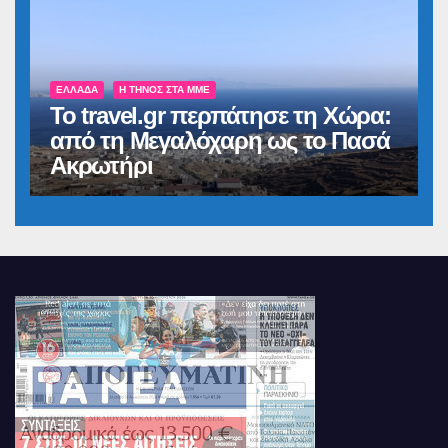
ΕΛΛΆΔΑ
Η ΤΉΝΟΣ ΣΤΑ ΜΜΕ
Το travel.gr περπάτησε τη Χώρα:
από τη Μεγαλόχαρη ως το Πασά
Ακρωτήρι