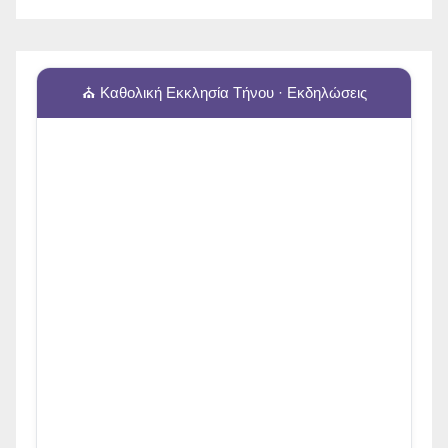
⛪ Καθολική Εκκλησία Τήνου · Εκδηλώσεις