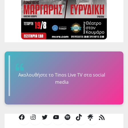
Ακολουθήστε τo Tinos Live TV στα social
media
Facebook
Instagram
Twitter
YouTube
Spotify
TikTok
Τροφοδοσία
RSS