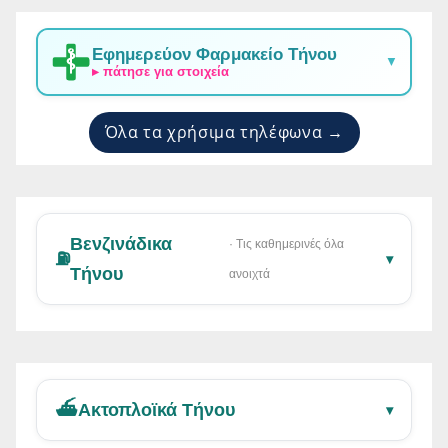
Εφημερεύον Φαρμακείο Τήνου
▼
▸ πάτησε για στοιχεία
Όλα τα χρήσιμα τηλέφωνα →
Βενζινάδικα
· Τις καθημερινές όλα
⛽
▾
Τήνου
ανοιχτά
⛴️
Ακτοπλοϊκά Τήνου
▾