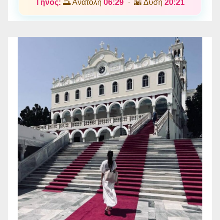
Τήνος:
🌅 Ανατολή
06:29
· 🌇 Δύση
20:21