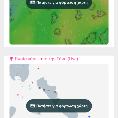
🗺️ Πατήστε για φόρτωση χάρτη
🚢 Πλοία γύρω από την Τήνο (Live)
🗺️ Πατήστε για φόρτωση χάρτη