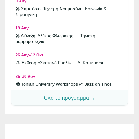
9 Αυγ
🎤 Συμπόσιο: Τεχνητή Νοημοσύνη, Κοινωνία &
Στρατηγική
19 Αυγ
🎤 Διάλεξη: Αλέκος Φλωράκης — Τηνιακή
μαρμαροτεχνία
26 Αυγ–12 Οκτ
🎨 Έκθεση «Σκοτεινό Γυαλί» — Α. Καπετάνου
26–30 Αυγ
🎓 Ionian University Workshops @ Jazz on Tinos
Όλο το πρόγραμμα →