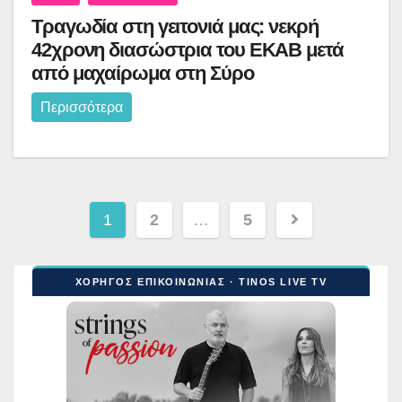
Τραγωδία στη γειτονιά μας: νεκρή
42χρονη διασώστρια του ΕΚΑΒ μετά
από μαχαίρωμα στη Σύρο
Περισσότερα
Σελιδοποίηση
1
2
…
5
άρθρων
ΧΟΡΗΓΟΣ ΕΠΙΚΟΙΝΩΝΙΑΣ · TINOS LIVE TV