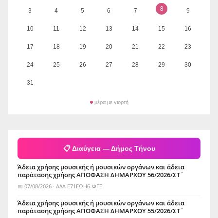
8
3
4
5
6
7
9
10
11
12
13
14
15
16
17
18
19
20
21
22
23
24
25
26
27
28
29
30
31
μέρα με γιορτή
📋 Διαύγεια — Δήμος Τήνου
Άδεια χρήσης μουσικής ή μουσικών οργάνων και άδεια
παράτασης χρήσης ΑΠΟΦΑΣΗ ΔΗΜΑΡΧΟΥ 56/2026/ΣΤ΄
📅 07/08/2026 · ΑΔΑ Ε71ΕΩΗ6-ΦΓΞ
Άδεια χρήσης μουσικής ή μουσικών οργάνων και άδεια
παράτασης χρήσης ΑΠΟΦΑΣΗ ΔΗΜΑΡΧΟΥ 55/2026/ΣΤ΄