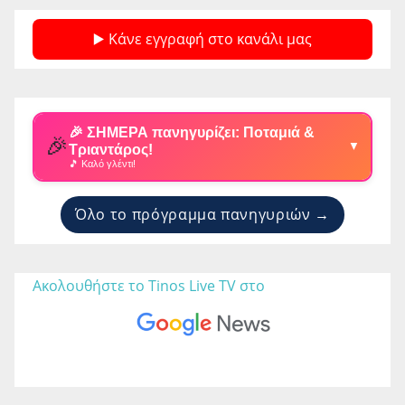
▶️ Κάνε εγγραφή στο κανάλι μας
🎉 ΣΗΜΕΡΑ πανηγυρίζει: Ποταμιά &
🎉
▼
Τριαντάρος!
🎵 Καλό γλέντι!
Όλο το πρόγραμμα πανηγυριών →
Ακολουθήστε το Tinos Live TV στο 