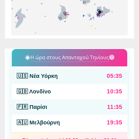
☀️
Η ώρα στους Απανταχού Τηνίους
😄
05:35
🇺🇸 Νέα Υόρκη
10:35
🇬🇧 Λονδίνο
11:35
🇫🇷 Παρίσι
19:35
🇦🇺 Μελβούρνη